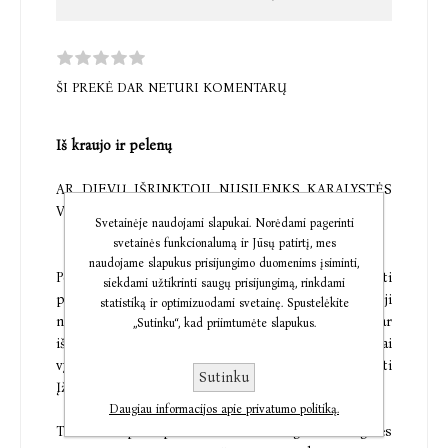
ŠI PREKĖ DAR NETURI KOMENTARŲ
Iš kraujo ir pelenų
AR DIEVŲ IŠRINKTOJI NUSILENKS KARALYSTĖS
VALIAI, AR PAKLUS SAVO TROŠKIMAMS?
Svetainėje naudojami slapukai. Norėdami pagerinti
svetainės funkcionalumą ir Jūsų patirtį, mes
naudojame slapukus prisijungimo duomenims įsiminti,
Penelafė nuo vaikystės neturėjo teisės nieko spręsti
siekdami užtikrinti saugų prisijungimą, rinkdami
pati. Ji – Mergelė, dievų Išrinktoji. Eiliniai mirtingieji
statistiką ir optimizuodami svetainę. Spustelėkite
neturi teisės pažvelgti jai į veidą, negali jos liesti ar
„Sutinku“, kad priimtumėte slapukus.
ištarti jai žodžio. Išrinktajai skirta tik paklusniai
vykdyti vyresniųjų paliepimus ir nuolankiai laukti
Sutinku
Įžengimo į dievų pasaulį dienos.
Daugiau informacijos apie privatumo politiką.
Tačiau Popei paklusti nėra lengva. Mergelės