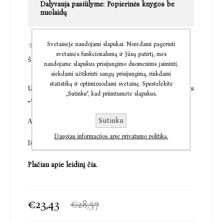
Dalyvauja pasiūlyme:
Popierinės knygos be
nuolaidų
Svetainėje naudojami slapukai. Norėdami pagerinti
svetainės funkcionalumą ir Jūsų patirtį, mes
ŠI PREKĖ DAR NETURI KOMENTARŲ
naudojame slapukus prisijungimo duomenims įsiminti,
siekdami užtikrinti saugų prisijungimą, rinkdami
statistiką ir optimizuodami svetainę. Spustelėkite
Užsakydami šį leidinį, jūs užsakote SenLinYu knygos
„Sutinku“, kad priimtumėte slapukus.
„Alchemised“ vertimą į lietuvių kalbą.
Sutinku
Artėjant išleidimo datai, knygos kaina gali kilti.
Daugiau informacijos apie privatumo politiką.
Išleidimo data yra preliminari ir gali keistis.
Plačiau apie leidinį čia.
€23,43
€28,57