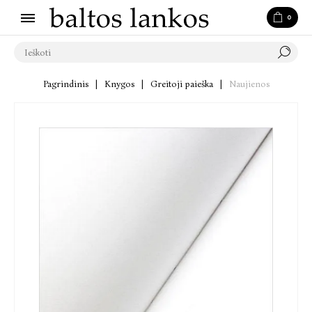
0
Pagrindinis
|
Knygos
|
Greitoji paieška
|
Naujienos