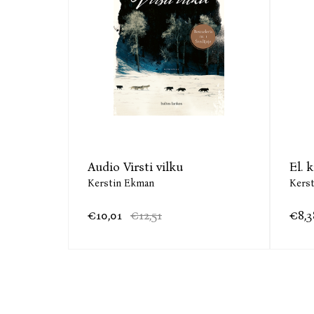
Audio Virsti vilku
El. 
Kerstin Ekman
Kers
€10,01
€12,51
€8,3