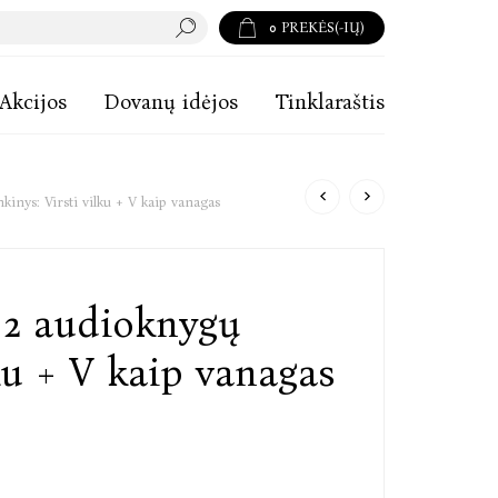
0
PREKĖS(-IŲ)
Akcijos
Dovanų idėjos
Tinklaraštis
inys: Virsti vilku + V kaip vanagas
 2 audioknygų
lku + V kaip vanagas