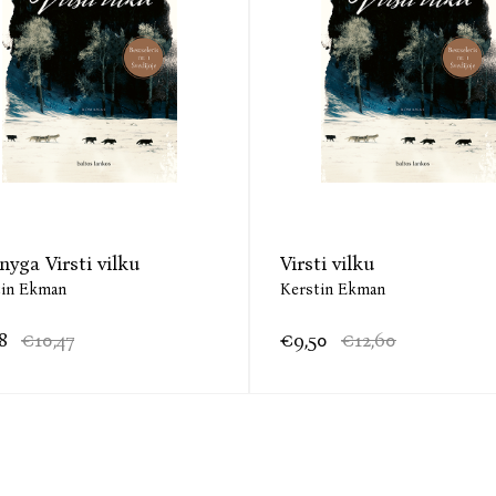
„V kaip vanagas“, 2014 m. apdovanoti „Costa Bo
premijomis.
knyga Virsti vilku
Virsti vilku
tin Ekman
Kerstin Ekman
8
€10,47
€9,50
€12,60