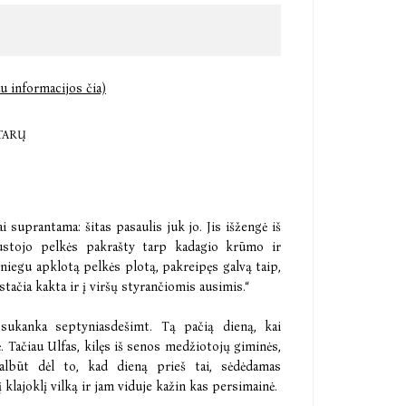
u informacijos čia)
TARŲ
tai suprantama: šitas pasaulis juk jo. Jis išžengė iš
 Sustojo pelkės pakrašty tarp kadagio krūmo ir
niegu apklotą pelkės plotą, pakreipęs galvą taip,
 stačia kakta ir į viršų styrančiomis ausimis.“
sukanka septyniasdešimt. Tą pačią dieną, kai
. Tačiau Ulfas, kilęs iš senos medžiotojų giminės,
Galbūt dėl to, kad dieną prieš tai, sėdėdamas
 klajoklį vilką ir jam viduje kažin kas persimainė.