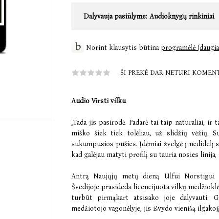
Dalyvauja pasiūlyme:
Audioknygų rinkiniai
Norint klausytis būtina
programėlė (daugia
ŠI PREKĖ DAR NETURI KOMEN
Audio Virsti vilku
„Tada jis pasirodė. Padarė tai taip natūraliai, ir 
miško šiek tiek tolėliau, už slidžių vėžių.
sukumpusios pušies. Įdėmiai žvelgė į nedidelį s
kad galėjau matyti profilį su tauria nosies linija,
Antrą Naujųjų metų dieną Ulfui Norstigui 
Švedijoje prasideda licencijuota vilkų medžioklė
turbūt pirmąkart atsisako joje dalyvauti. 
medžiotojo vagonėlyje, jis išvydo vienišą ilgakojį