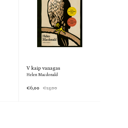
ok Awards“ ir „Samuel Johnson Prize“ literatūros
V kaip vanagas
Helen Macdonald
€6,00
€14,00