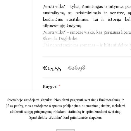
„Virsti vilku“ – tylus, išmintingas ir intymus p
susitaikymą su prisiminimais ir senatve, ap
keičiančius susitikimus. Tai ir istorija, k
silpnesniųjų žudymą.
„Virsti vilku“ – sintezė visko, kas geriausia litera
Skanska Dagbladet
„Tai nepretenzingas romanas – ir būtent dėl to 
Svenska Dagbladet
Kerstin Ekman (gim. 1933) – viena reikšmingiau
€15,55
€26,98
lyginami su Ernesto Hemingway'aus kūryba
skiriančios Nobelio literatūros premiją, narė. J
gavusi daugumą svarbiausių Švedijos literatūr
Knygos:
*
romanas, apdovanotas 2022 m. „Norrlands Litte
Audio Virsti vilku [+€12,51]
kalbų, gimtojoje Švedijoje tapęs bestseleriu (p
Svetainėje naudojami slapukai. Norėdami pagerinti svetainės funkcionalumą ir
Audio V kaip vanagas [+€13,48]
Jūsų patirtį, mes naudojame slapukus prisijungimo duomenims įsiminti, siekdami
Audio V kaip vanagas
užtikrinti saugų prisijungimą, rinkdami statistiką ir optimizuodami svetainę.
Spustelėkite „Sutinku“, kad priimtumėte slapukus.
Helen nuo pat mažumės svajojo tapti sakalini
Į KREPŠELĮ
profesijos, treniravo daugybę paukščių. Po da