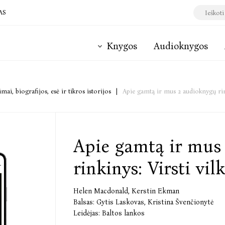
AS
Knygos
Audioknygos
mai, biografijos, esė ir tikros istorijos
|
Apie gamtą ir mus 2 audioknygų rink
Apie gamtą ir mus
rinkinys: Virsti vi
Helen Macdonald
,
Kerstin Ekman
Balsas:
Gytis Laskovas
,
Kristina Švenčionytė
Leidėjas:
Baltos lankos