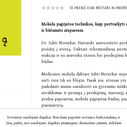
ŠI PREKĖ DAR NETURI KOMEN
Mokslu pagrįstos technikos, kaip pertvarkyti 
ir būtumėte atsparesni.
Dr. Aditi Nerurkar, Harvardo universiteto profe
požiūrį į stresą. Daktarė rekomenduoja perm
reakcija ir su nesveiku stresu bei perdegimu 
būdus.
Medicinos mokslų daktarė Aditi Nerurkar nepri
sieti vien tik su blogiu. Pasak jos, stresas yra
padedanti mums susidoroti su gyvenimo iššūkia
nevaldomas ir perauga į perdegimą, nuovargį a
penkis paprastus, mokslu pagrįstus būdus, padė
pusiausvyrą.
Svetainėje naudojami slapukai. Norėdami pagerinti svetainės funkcionalumą ir
Remdamasi keliolikos metų patirtimi, A. Nerurk
Jūsų patirtį, mes naudojame slapukus prisijungimo duomenims įsiminti, siekdami
„nenugalimiems“ didiną stresą ir kenkia tiek 