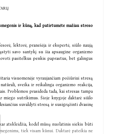
TARŲ
smegenis ir kūną, kad patirtumėte mažiau streso
sorė, lektorė, pranešėja ir ekspertė, siūlo naują
ąstyti savo santykį su šia apsaugine organizmo
kovoti pasitelkus penkis paprastus, bet galingus
taria visuomenėje vyraujančiam požiūriui stresą
 natūrali, sveika ir reikalinga organizmo reakcija,
is. Problemos prasideda tada, kai stresas tampa
r miego sutrikimus. Šioje knygoje daktarė siūlo
siančius suvaldyti stresą ir susigrąžinti dvasinę
ar atskleidžia, kodėl mūsų nuolatinis siekis būti
smegenims, tiek visam kūnui. Daktarė pateikia ne