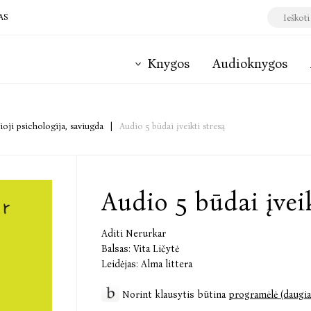
AS
Knygos
Audioknygos
ioji psichologija, saviugda
|
Audio 5 būdai įveikti stresą
Audio 5 būdai įveik
Aditi Nerurkar
Balsas:
Vita Ličytė
Leidėjas:
Alma littera
Norint klausytis būtina
programėlė (daugia