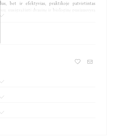
s, bet ir efektyvias, praktikoje patvirtintas
esu, susigrąžinti dvasinę ir biologinę pusiausvyrą
uo pradžios iki pabaigos. Joje ne tik atsakome į
kiama efektyvių strategijų, kaip su tuo kovoti.“
rn Space“ autorė