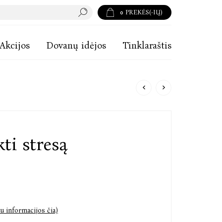
0
PREKĖS(-IŲ)
Akcijos
Dovanų idėjos
Tinklaraštis
ti stresą
u informacijos čia)