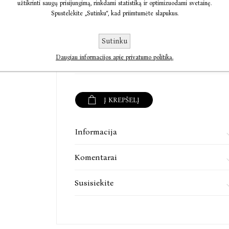
užtikrinti saugų prisijungimą, rinkdami statistiką ir optimizuodami svetainę.
tik penkis jau minėtus streso valdymo būdu
Spustelėkite „Sutinku“, kad priimtumėte slapukus.
technikas, kurios padės pakeisti santykį su str
ir pajusti vidinę ramybę.
Sutinku
€12,26
€15,32
Daugiau informacijos apie privatumo politiką.
„5 būdai įveikti stresą“ – įtraukianti knyga n
klausimus apie stresą ir perdegimą, bet ir patei
Eve Rodsky, knygų „Fair Play“, „Find Your Unico
Į KREPŠELĮ
Informacija
Komentarai
Susisiekite