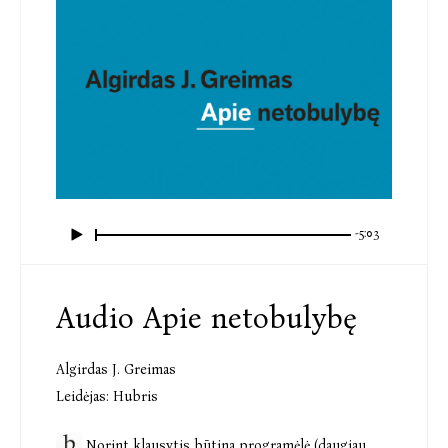
-5:03
Audio Apie netobulybę
Algirdas J. Greimas
Leidėjas:
Hubris
Norint klausytis būtina
programėlė (daugiau