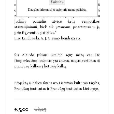
Sutinku
orientacijos. Tačiau už tokio atrodymo slypi gairės iš
Daugiau informacijos apie privatumo politiką.
esmės naujam mokslinių tyrinėjimų etapui. Ši
meditacija apie prasmės patyrimą susilietus su
jusliniu pasauliu atvėrė kelią semiotikos
atsinaujinimui, kiek tik įmanoma priartinusiam ją
prie išgyventos patirties.“
Eric Landowski, A. J. Greimo bendražygis
Šis Algirdo Juliaus Greimo 1987 metų esė De
l’imperfection leidimas yra antras, naujas vertimas iš
prancūzų kalbos į lietuvių kalbą.
Projektą iš dalies finansavo Lietuvos kultūros taryba,
Prancūzų institutas ir Prancūzų institutas Lietuvoje.
€5,00
€6,25