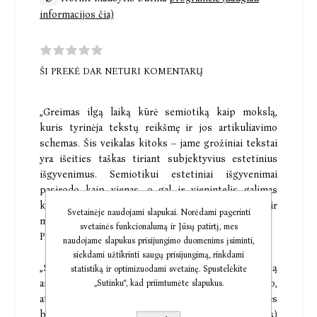
informacijos čia)
ŠI PREKĖ DAR NETURI KOMENTARŲ
„Greimas ilgą laiką kūrė semiotiką kaip mokslą,
kuris tyrinėja tekstų reikšmę ir jos artikuliavimo
schemas. Šis veikalas kitoks – jame grožiniai tekstai
yra išeities taškas tiriant subjektyvius estetinius
išgyvenimus. Semiotikui estetiniai išgyvenimai
pasirodo kaip vienas, o gal ir vienintelis galimas
kelias, kuriuo žengiant atgaivinama gyvenimo, o gal ir
Svetainėje naudojami slapukai. Norėdami pagerinti
mirties prasmė.“
svetainės funkcionalumą ir Jūsų patirtį, mes
Paulius Jevsejevas
naudojame slapukus prisijungimo duomenims įsiminti,
siekdami užtikrinti saugų prisijungimą, rinkdami
„Ši ryškaus skonio knygelė sudaro kontrastą
statistiką ir optimizuodami svetainę. Spustelėkite
ankstesniems A. J. Greimo darbams dėl savo,
„Sutinku“, kad priimtumėte slapukus.
atrodytų, nemokslinės, labiau literatūrinės, moralinės
bei filosofinės (vietomis numanomai politinės)