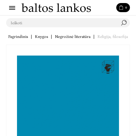
0
Pagrindinis
|
Knygos
|
Negrožinė literatūra
|
Religija, filosofija