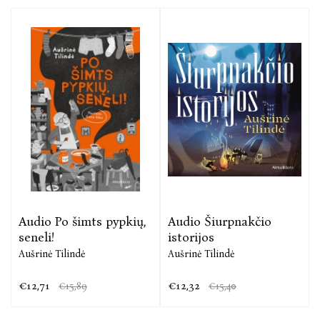
vaikų ir jaunimo literatūros konkursą, o vos
pasirodžiusi knyga sulaukė didelio skaitytojų
susidomėjimo.
Audio Po šimts pypkių,
Audio Šiurpnakčio
seneli!
istorijos
Aušrinė Tilindė
Aušrinė Tilindė
€12,71
€12,32
€15,89
€15,40