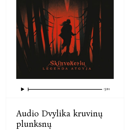
-5:01
Audio Dvylika kruvinų
plunksnų