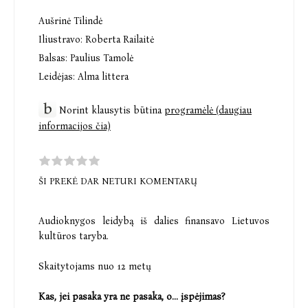
Aušrinė Tilindė
Iliustravo:
Roberta Railaitė
Balsas:
Paulius Tamolė
Leidėjas:
Alma littera
Norint klausytis būtina
programėlė (daugiau
informacijos čia)
ŠI PREKĖ DAR NETURI KOMENTARŲ
Audioknygos leidybą iš dalies finansavo Lietuvos
kultūros taryba.
Skaitytojams nuo 12 metų
Kas, jei pasaka yra ne pasaka, o... įspėjimas?