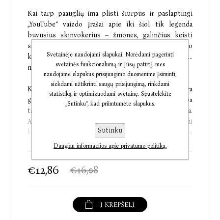
Kai tarp paauglių ima plisti šiurpūs ir paslaptingi
„YouTube“ vaizdo įrašai apie iki šiol tik legenda
buvusius skinvokerius – žmones, galinčius keisti
savo pavidalą, – dvylika Augustės plaukimo
Svetainėje naudojami slapukai. Norėdami pagerinti
komandos draugų dingsta tarsi į vandenį ir staiga ji...
svetainės funkcionalumą ir Jūsų patirtį, mes
nebegali ištarti nė žodžio!
naudojame slapukus prisijungimo duomenims įsiminti,
siekdami užtikrinti saugų prisijungimą, rinkdami
Kažkas šiurpaus, slypinčio ekrano šešėliuose, yra
statistiką ir optimizuodami svetainę. Spustelėkite
gerokai arčiau Augustės, nei ji gali įsivaizduoti, o riba
„Sutinku“, kad priimtumėte slapukus.
tarp realaus ir virtualaus pasaulio vis labiau išsitrina.
Ar Augustė galės įminti draugų dingimo mįslę, kai
Sutinku
kiekvienas spustelėjimas virtualiame pasaulyje ją
pačią priartina prie galbūt net mirtino pavojaus?
Daugiau informacijos apie privatumo politiką.
Nauja „Šiurpnakčio istorijų“ autorės Aušrinės
€12,86
€16,08
Tilindės knyga žada ne tik įsimintiną, bet ir labai
šiurpų nuotykį! Pasinerk į šiuolaikišką senosios
pasakos „Dvylika brolių, juodvarniais lakstančių“
Į KREPŠELĮ
posūkį, kur niekas nėra taip, kaip atrodo iš pirmo
žvilgsnio, o kiekvienas pasirinkimas gali būti