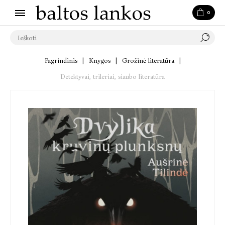
0
Pagrindinis
|
Knygos
|
Grožinė literatūra
|
Detektyvai, trileriai, siaubo literatūra