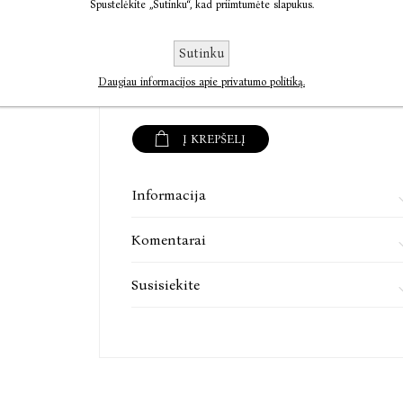
Spustelėkite „Sutinku“, kad priimtumėte slapukus.
Sutinku
€11,37
€14,21
Daugiau informacijos apie privatumo politiką.
Į KREPŠELĮ
Informacija
Komentarai
Susisiekite