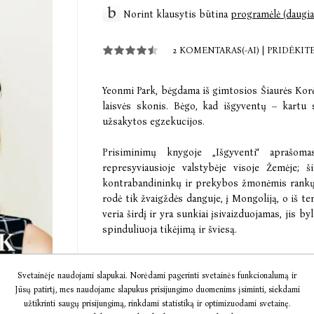
Norint klausytis būtina
programėlė (daugia
2 KOMENTARAS(-AI)
|
PRIDĖKIT
Yeonmi Park, bėgdama iš gimtosios Šiaurės Korėj
laisvės skonis. Bėgo, kad išgyventų – kartu
užsakytos egzekucijos.
Prisiminimų knygoje „Išgyventi“ aprašo
represyviausioje valstybėje visoje Žemėje; 
kontrabandininkų ir prekybos žmonėmis rankų;
rodė tik žvaigždės danguje, į Mongoliją, o iš ten
veria širdį ir yra sunkiai įsivaizduojamas, jis 
spinduliuoja tikėjimą ir šviesą.
Yeonmi Park (박연미) – pabėgėlė iš Šiaurės Korė
visame pasaulyje, kai pasakė kalbą „The One 
Svetainėje naudojami slapukai. Norėdami pagerinti svetainės funkcionalumą ir
Jūsų patirtį, mes naudojame slapukus prisijungimo duomenims įsiminti, siekdami
Airijoje. Jos kalba apie ištrūkimą iš Šiaurės
užtikrinti saugų prisijungimą, rinkdami statistiką ir optimizuodami svetainę.
peržiūrų YouTube ir kitose socialinių tinklų pl