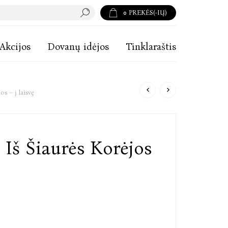
0
PREKĖS(-IŲ)
Akcijos
Dovanų idėjos
Tinklaraštis
s – į laisvę
Iš Šiaurės Korėjos