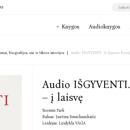
AS
Knygos
Audioknygos
mai, biografijos, esė ir tikros istorijos
|
Audio IŠGYVENTI. Iš Šiaurės Korėjo
Audio IŠGYVENTI. 
– į laisvę
Yeonmi Park
Balsas:
Justina Smieliauskaitė
Leidėjas:
Leidykla VAGA