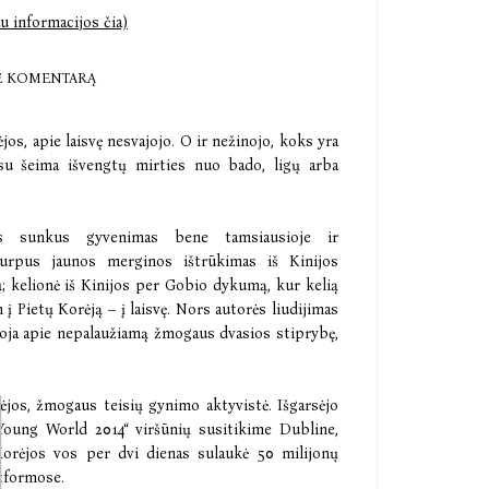
u informacijos čia)
E KOMENTARĄ
os, apie laisvę nesvajojo. O ir nežinojo, koks yra
 su šeima išvengtų mirties nuo bado, ligų arba
mas sunkus gyvenimas bene tamsiausioje ir
šiurpus jaunos merginos ištrūkimas iš Kinijos
 kelionė iš Kinijos per Gobio dykumą, kur kelią
 į Pietų Korėją – į laisvę. Nors autorės liudijimas
byloja apie nepalaužiamą žmogaus dvasios stiprybę,
jos, žmogaus teisių gynimo aktyvistė. Išgarsėjo
Young World 2014“ viršūnių susitikime Dubline,
 Korėjos vos per dvi dienas sulaukė 50 milijonų
atformose.