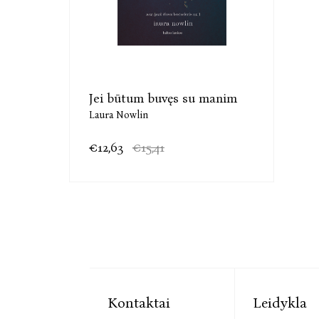
Jei būtum buvęs su manim
Laura Nowlin
€12,63
€15,41
Kontaktai
Leidykla