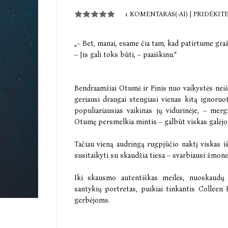
1 KOMENTARAS(-AI)
|
PRIDĖKIT
„– Bet, manai, esame čia tam, kad patirtume graž
– Jis gali toks būti, – paaiškinu.“
Bendraamžiai Otumė ir Finis nuo vaikystės neišs
geriausi draugai stengiasi vienas kitą ignoruo
populiariausias vaikinas jų vidurinėje, – merg
Otumę persmelkia mintis – galbūt viskas galėjo k
Tačiau vieną audringą rugpjūčio naktį viskas i
susitaikyti su skaudžia tiesa – svarbiausi žmonė
Iki skausmo autentiškas meilės, nuoskaudų 
santykių portretas, puikiai tinkantis Colleen
gerbėjoms.