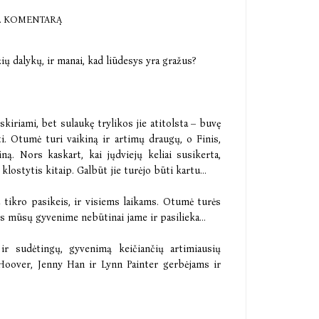
E KOMENTARĄ
ių dalykų, ir manai, kad liūdesys yra gražus?
kiriami, bet sulaukę trylikos jie atitolsta – buvę
ti. Otumė turi vaikiną ir artimų draugų, o Finis,
iną. Nors kaskart, kai jųdviejų keliai susikerta,
lostytis kitaip. Galbūt jie turėjo būti kartu...
š tikro pasikeis, ir visiems laikams. Otumė turės
s mūsų gyvenime nebūtinai jame ir pasilieka...
ir sudėtingų, gyvenimą keičiančių artimiausių
 Hoover, Jenny Han ir Lynn Painter gerbėjams ir