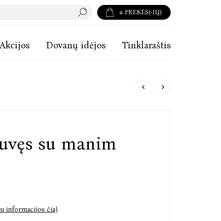
0
PREKĖS(-IŲ)
Akcijos
Dovanų idėjos
Tinklaraštis
buvęs su manim
u informacijos čia)