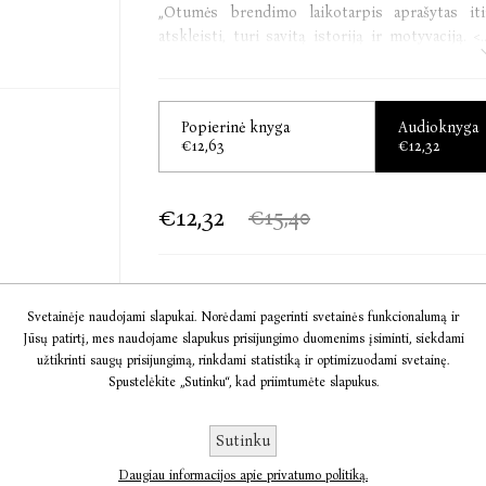
„Otumės brendimo laikotarpis aprašytas itin 
atskleisti, turi savitą istoriją ir motyvaciją.
mintis ir širdį.“
Kirkus Reviews
Popierinė knyga
Audioknyga
„Šios svaiginančios ir įtaigios meilės istor
€12,63
€12,32
problemas, susijusias su vienišais tėvais, 
draugyste, seksu... L. Nowlin debiutinio 
melodramatiškumo.“
€12,32
€15,40
Booklist
Laura Nowlin (Lora Naulin) – amerikiečių aut
Į KREPŠELĮ
Svetainėje naudojami slapukai. Norėdami pagerinti svetainės funkcionalumą ir
kūrybinio rašymo bakalauro laipsnį. L. Nowlin 
Jūsų patirtį, mes naudojame slapukus prisijungimo duomenims įsiminti, siekdami
kur lankytojai suteikia jai daug įkvėpimo raš
užtikrinti saugų prisijungimą, rinkdami statistiką ir optimizuodami svetainę.
JAV pasirodė dar 2013 m. ir nuo tada tapo ne 
Informacija
Spustelėkite „Sutinku“, kad priimtumėte slapukus.
bet ir „TikTok“ sensacija; vien JAV parduota pe
Komentarai
Sutinku
Daugiau informacijos apie privatumo politiką.
Susisiekite