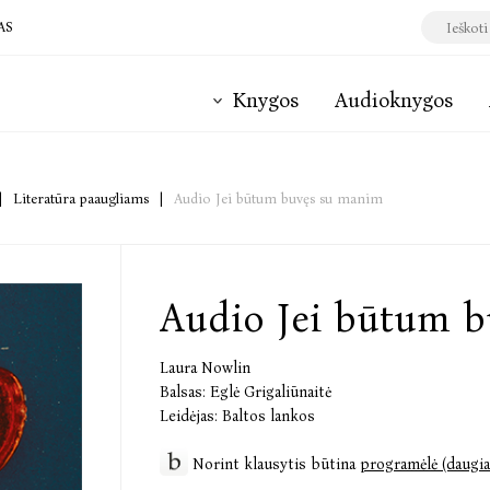
AS
Knygos
Audioknygos
|
Literatūra paaugliams
|
Audio Jei būtum buvęs su manim
Audio Jei būtum 
Laura Nowlin
Balsas:
Eglė Grigaliūnaitė
Leidėjas:
Baltos lankos
Norint klausytis būtina
programėlė (daugia