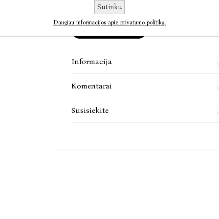
Sutinku
Daugiau informacijos apie privatumo politiką.
Į KREPŠELĮ
Informacija
Komentarai
Susisiekite