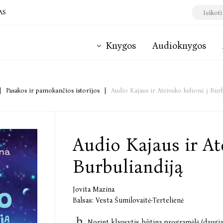
AS
Knygos
Audioknygos
|
Pasakos ir pamokančios istorijos
|
Audio Kajaus ir Ateivuko kelionė į Bur
Audio Kajaus ir At
Burbuliandiją
Jovita Mazina
Balsas:
Vesta Šumilovaitė-Tertelienė
Norint klausytis būtina
programėlė (daugia