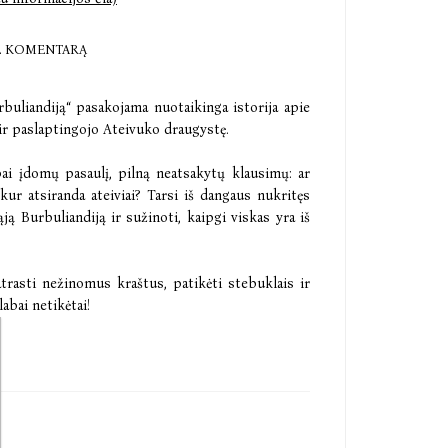
E KOMENTARĄ
buliandiją“ pasakojama nuotaikinga istorija apie
r paslaptingojo Ateivuko draugystę.
abai įdomų pasaulį, pilną neatsakytų klausimų: ar
kur atsiranda ateiviai? Tarsi iš dangaus nukritęs
ją Burbuliandiją ir sužinoti, kaipgi viskas yra iš
trasti nežinomus kraštus, patikėti stebuklais ir
abai netikėtai!