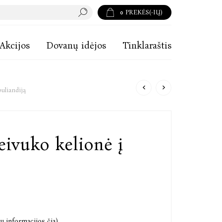
0
PREKĖS(-IŲ)
Akcijos
Dovanų idėjos
Tinklaraštis
buliandiją
eivuko kelionė į
u informacijos čia)