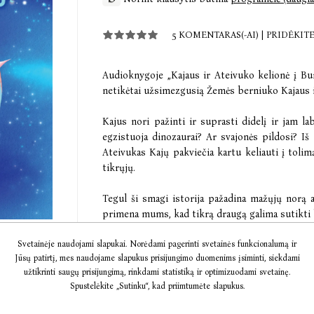
5 KOMENTARAS(-AI)
|
PRIDĖKIT
Audioknygoje „Kajaus ir Ateivuko kelionė į Bur
netikėtai užsimezgusią Žemės berniuko Kajaus i
Kajus nori pažinti ir suprasti didelį ir jam l
egzistuoja dinozaurai? Ar svajonės pildosi? Iš 
Ateivukas Kajų pakviečia kartu keliauti į tolimą
tikrųjų.
Tegul ši smagi istorija pažadina mažųjų norą a
primena mums, kad tikrą draugą galima sutikti l
Svetainėje naudojami slapukai. Norėdami pagerinti svetainės funkcionalumą ir
Leiskimės į nepaprastą kelionę kartu!
Jūsų patirtį, mes naudojame slapukus prisijungimo duomenims įsiminti, siekdami
užtikrinti saugų prisijungimą, rinkdami statistiką ir optimizuodami svetainę.
Spustelėkite „Sutinku“, kad priimtumėte slapukus.
€0,00