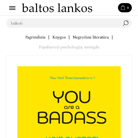
0
Pagrindinis
|
Knygos
|
Negrožinė literatūra
|
Populiarioji psichologija, saviugda