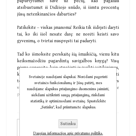
papurtytumėt save už pečių, kad pagaliau
atsibustumėt iš Didžiojo snūdo, iš šimtu procentų
jūsų netenkinančios dabarties?
Patikėkite – viskas įmanoma! Reikia tik išdrįsti daryti
tai, ko iki šiol nesate darę: ne norėti keisti savo
gyvenimą, o tvirtai nuspręsti tai padaryti.
Tad ko išmoksite perskaitę šią šmaikščią, vienu kitu
keiksmažodžiu pagardintą savigalbos knygą? Visų
pirma suprasite, kaip atpažinti ir įveikti įsitikinimus,
kurie žlugdo svajones. Antra, išmoksite susikurti
Svetainėje naudojami slapukai. Norėdami pagerinti
tokį gyvenimą, kokio visada norėjote. Ir ne kada nors
svetainės funkcionalumą ir Jūsų patirtį, mes
vėliau, o DABAR. Ir, po galais, pagaliau užsidirbsite
naudojame slapukus prisijungimo duomenims įsiminti,
pinigų. Tiek daug, kiek net nesvajojote!
siekdami užtikrinti saugų prisijungimą, rinkdami
statistiką ir optimizuodami svetainę. Spustelėkite
„Sutinku“, kad priimtumėte slapukus.
„You are a badass“ jums taps paspirtimi pasiimti iš
gyvenimo viską, ko nusipelnėte. Juk nusipelnėte,
tiesa?
Sutinku
Popierinė knyga
€6,63
Daugiau informacijos apie privatumo politiką.