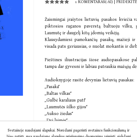
1 KOMENTARAS(-AI)
|
PRIDĖKIT
Žaismingai įrašytos lietuvių pasakos kviečia v
piktosios raganos paverstą baltuoju vilku, 
Laumutę ir daugelį kitų įdomių veikėjų.
Klausydamiesi pamokančių pasakų, mažieji ir 
visada pats geriausias, o nuolat mokantis ir dirb
Pieštines iliustracijas šiose audiopasakose p
tampa dar gyvesni ir labiau patraukia mažųjų dė
Audioknygoje rasite devynias lietuvių pasakas:
,,Pasaka‘‘
,,Baltas vilkas‘‘
,,Gulbė karaliaus pati‘‘
,,Laumutės šilko gijos‘‘
,,Aukso žiedas‘‘
,,Dvi laimės‘‘
,,Dykaduonis sūnelis‘‘
Svetainėje naudojami slapukai. Norėdami pagerinti svetainės funkcionalumą ir
,,Skraidantis laivas‘‘
Jūsų patirtį, mes naudojame slapukus prisijungimo duomenims įsiminti, siekdami