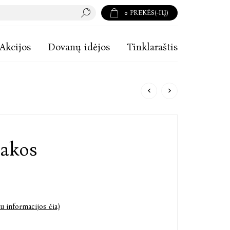
0
PREKĖS(-IŲ)
Akcijos
Dovanų idėjos
Tinklaraštis
sakos
u informacijos čia)