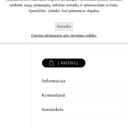
,,Auksinių rožių keras‘‘
užtikrinti saugų prisijungimą, rinkdami statistiką ir optimizuodami svetainę.
Spustelėkite „Sutinku“, kad priimtumėte slapukus.
Pasakas nuotaikingai ir vaizdingai seka aktorė ir 
Sutinku
Daugiau informacijos apie privatumo politiką.
€3,46
€4,32
Į KREPŠELĮ
Informacija
Komentarai
Susisiekite