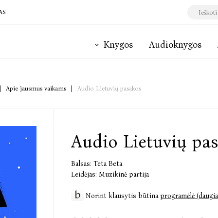
AS
Knygos
Audioknygos
|
Apie jausmus vaikams
|
Audio Lietuvių pasakos
Audio Lietuvių pa
Balsas:
Teta Beta
Leidėjas:
Muzikinė partija
Norint klausytis būtina
programėlė (daugia