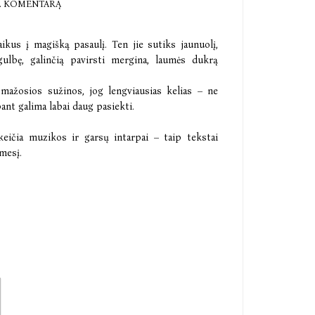
E KOMENTARĄ
aikus į magišką pasaulį. Ten jie sutiks jaunuolį,
gulbę, galinčią pavirsti mergina, laumės dukrą
mažosios sužinos, jog lengviausias kelias – ne
ant galima labai daug pasiekti.
akeičia muzikos ir garsų intarpai – taip tekstai
mesį.