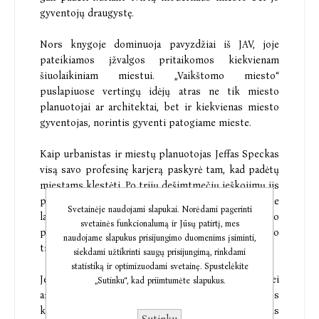
gyventojų draugystę.
Nors knygoje dominuoja pavyzdžiai iš JAV, joje
pateikiamos įžvalgos pritaikomos kiekvienam
šiuolaikiniam miestui. „Vaikštomo miesto“
puslapiuose vertingų idėjų atras ne tik miesto
planuotojai ar architektai, bet ir kiekvienas miesto
gyventojas, norintis gyventi patogiame mieste.
Kaip urbanistas ir miestų planuotojas Jeffas Speckas
visą savo profesinę karjerą paskyrė tam, kad padėtų
miestams klestėti. Po trijų dešimtmečių ieškojimų jis
priėjo išvados, jog gyvenimo kokybė mieste
Svetainėje naudojami slapukai. Norėdami pagerinti
labiausiai priklauso nuo vieno dalyko – miesto
svetainės funkcionalumą ir Jūsų patirtį, mes
pritaikymo žmogui, nepriklausomam nuo
naudojame slapukus prisijungimo duomenims įsiminti,
transporto.
siekdami užtikrinti saugų prisijungimą, rinkdami
statistiką ir optimizuodami svetainę. Spustelėkite
Jeffas Speckas yra miesto planuotojas bei
„Sutinku“, kad priimtumėte slapukus.
architektas, kuris ilgos, tris dešimtemčius trukusios
karjeros metu priėjo išvados, jog pagrindinis