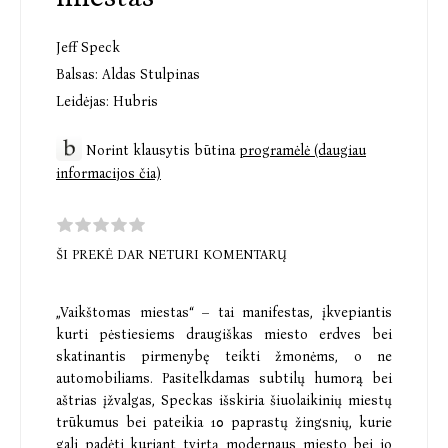
Jeff Speck
Balsas:
Aldas Stulpinas
Leidėjas:
Hubris
Norint klausytis būtina
programėlė (daugiau
informacijos čia)
ŠI PREKĖ DAR NETURI KOMENTARŲ
„Vaikštomas miestas“ – tai manifestas, įkvepiantis
kurti pėstiesiems draugiškas miesto erdves bei
skatinantis pirmenybę teikti žmonėms, o ne
automobiliams. Pasitelkdamas subtilų humorą bei
aštrias įžvalgas, Speckas išskiria šiuolaikinių miestų
trūkumus bei pateikia 10 paprastų žingsnių, kurie
gali padėti kuriant tvirtą modernaus miesto bei jo