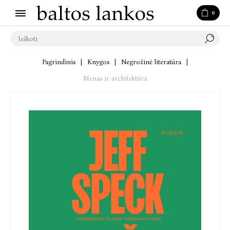
0
Pagrindinis
|
Knygos
|
Negrožinė literatūra
|
Menas ir architektūra