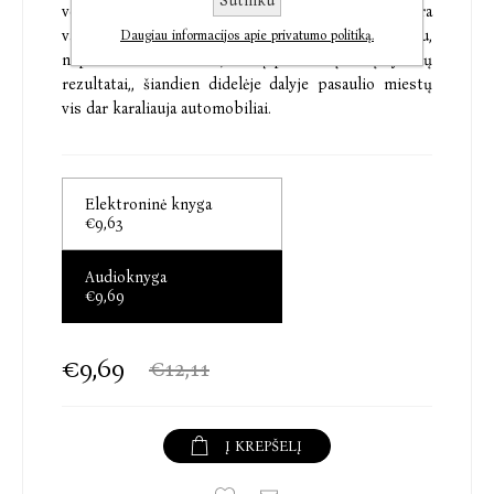
Sutinku
veiksnys, lemiantis miestų klestėjimą, yra
vaikščiojimui palankių sąlygų sukūrimas. Tačiau,
Daugiau informacijos apie privatumo politiką.
nepaisant šios išvados, kurią paremia įvairių tyrimų
rezultatai,, šiandien didelėje dalyje pasaulio miestų
vis dar karaliauja automobiliai.
Elektroninė knyga
€9,63
Audioknyga
€9,69
€9,69
€12,11
Į KREPŠELĮ