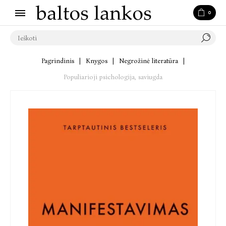
0
Pagrindinis
|
Knygos
|
Negrožinė literatūra
|
Populiarioji psichologija, saviugda