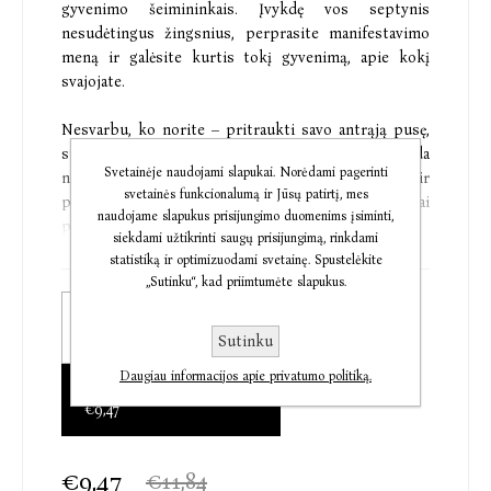
gyvenimo šeimininkais. Įvykdę vos septynis
nesudėtingus žingsnius, perprasite manifestavimo
meną ir galėsite kurtis tokį gyvenimą, apie kokį
svajojate.
Nesvarbu, ko norite – pritraukti savo antrąją pusę,
susirasti tobulą darbą, nusipirkti namą, kurio visada
Svetainėje naudojami slapukai. Norėdami pagerinti
norėjote, ar tiesiog atrasti daugiau vidinės ramybės ir
svetainės funkcionalumą ir Jūsų patirtį, mes
pasitikėjimo savimi, – manifesuodami išmokysite tai
naudojame slapukus prisijungimo duomenims įsiminti,
pasiekti.
siekdami užtikrinti saugų prisijungimą, rinkdami
statistiką ir optimizuodami svetainę. Spustelėkite
1. Aiškiai suformuluokite savo viziją.
„Sutinku“, kad priimtumėte slapukus.
2. Atsikratykite baimių ir abejonių.
Elektroninė knyga
3. Priderinkite savo elgesį.
€9,82
Sutinku
4. Įveikite visatos siunčiamus išbandymus.
5. Priimkite dėkingumą be išlygų.
Daugiau informacijos apie privatumo politiką.
Audioknyga
6. Pavydą paverskite įkvėpimu.
€9,47
7. Pasitikėkite visata.
Atskleiskite manifestavimo magiją ir pradėkite
€9,47
€11,84