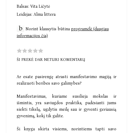
Balsas:
Vita Ličytė
Leidėjas:
Alma littera
Norint klausytis būtina
programėlė (daugiau
informacijos čia)
ŠI PREKĖ DAR NETURI KOMENTARŲ
Ar esate pasirengę atrasti manifestavimo magiją ir
realizuoti beribes savo galimybes?
Manifestavimas, kuriame susilieja mokslas ir
išmintis, yra saviugdos praktika, padėsianti jums
siekti tikslų, ugdytis meilę sau ir gyventi geriausią
gyvenimą, kokį tik galite.
Ši knyga skirta visiems, norintiems tapti savo