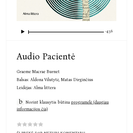
-4:36
Audio Pacientė
Graeme Macrae Burnet
Balsas:
Aldona Vilutytė
,
Matas Dirginčius
Leidėjas:
Alma littera
Norint klausytis būtina
programėlė (daugiau
informacijos čia)