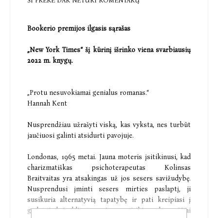
ŠI PREKĖ DAR NETURI KOMENTARŲ
Bookerio premijos ilgasis sąrašas
„New York Times“ šį kūrinį išrinko viena svarbiausių
2022 m. knygų.
„Protu nesuvokiamai genialus romanas.“
Hannah Kent
Nusprendžiau užrašyti viską, kas vyksta, nes turbūt
jaučiuosi galinti atsidurti pavojuje.
Londonas, 1965 metai. Jauna moteris įsitikinusi, kad
charizmatiškas psichoterapeutas Kolinsas
Braitvaitas yra atsakingas už jos sesers savižudybę.
Nusprendusi įminti sesers mirties paslaptį, ji
susikuria alternatyvią tapatybę ir pati kreipiasi į
gydytoją kaip klientė, o visus susitikimus kruopščiai