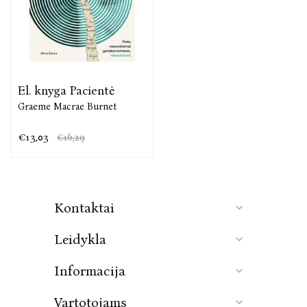
El. knyga Pacientė
Graeme Macrae Burnet
€13,03
€16,29
Kontaktai
Leidykla
Informacija
Vartotojams