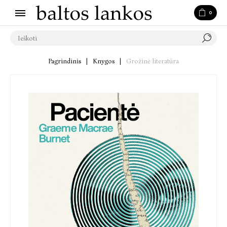
0
Pagrindinis
|
Knygos
|
Grožinė literatūra