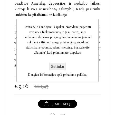
pradžios Ameriką, depresijos ir nedarbo laikus.
Vietoje laisvės ir neribotų galimybių Karlą pasitinka
laukinis kapitalizmas ir izoliacija.
Franzas Kafka (1883 – 1924) – žymus austrų
Svetainėje naudojami slapukai. Norėdami pagerinti
prozininkas, vienas ryškiausių XX a. moderniosios
svetainės funkcionalumą ir Jūsų patirtį, mes
prozos kūrėjų. Dauguma jo kūrinių nėra baigti, bet
naudojame slapukus prisijungimo duomenims įsiminti,
siekdami užtikrinti saugų prisijungimą, rinkdami
vis tiek išspausdinti, nepaisant rašytojo pageidavimo
statistiką ir optimizuodami svetainę. Spustelėkite
juos sunaikinti. Romane „Pražuvėlis (Amerika)“
„Sutinku“, kad priimtumėte slapukus.
vaizduojama Amerika yra realybės ir rašytojo
vaizduotės samplaika, nes pats autorius šiame
žemyne niekada nesilankė.
Sutinku
Daugiau informacijos apie privatumo politiką.
€9,16
€11,45
Į KREPŠELĮ