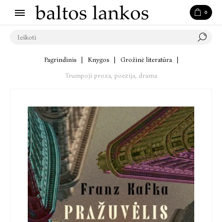
0
Pagrindinis
|
Knygos
|
Grožinė literatūra
|
Trumpoji proza, poezija, drama