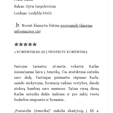
Balsas:
Gytis Jurgelevičius
Leidėjas:
Leidykla VAGA
Norint klausytis būtina
programėlė (daugiau
informacijos čia)
2 KOMENTARAS(-AI)
|
PRIDĖKITE KOMENTARĄ
Pastojus tarnaitei, 16-metis vokietis Karlas
išsiunčiamas laivu į Ameriką. Čia atsitiktinai sutinka
savo dėdę. Turtingas giminaitis rūpinasi Karlu:
samdo mokytojus, formuoja vaikino vertybes, duoda
atskirą kambarį savo namuose. Tačiau vieną dieną
Karlas netenka dėdės malonės ir per naktį virsta
bedarbiu imigrantu ir benamiu…
„Pražuvėlis (Amerika)“ nukelia skaitytoją į XX a.