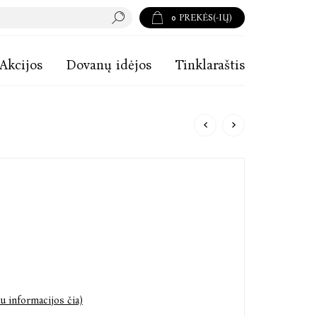
0
PREKĖS(-IŲ)
Akcijos
Dovanų idėjos
Tinklaraštis
u informacijos čia)