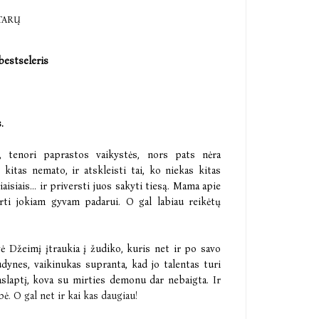
TARŲ
estseleris
.
, tenori paprastos vaikystės, nors pats nėra
 kitas nemato, ir atskleisti tai, ko niekas kitas
aisiais... ir priversti juos sakyti tiesą. Mama apie
arti jokiam gyvam padarui. O gal labiau reikėtų
 Džeimį įtraukia į žudiko, kuris net ir po savo
udynes, vaikinukas supranta, kad jo talentas turi
aslaptį, kova su mirties demonu dar nebaigta. Ir
. O gal net ir kai kas daugiau!