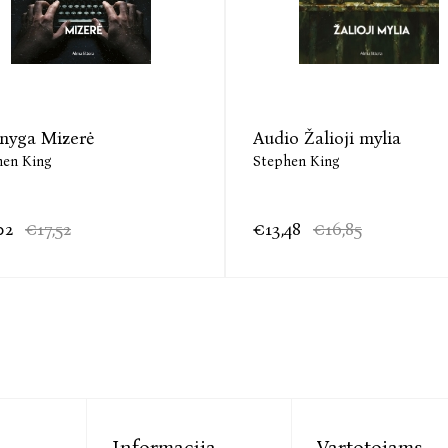
knyga Mizerė
Audio Žalioji mylia
hen King
Stephen King
02
€17,52
€13,48
€16,85
Informacija
Vartotojams