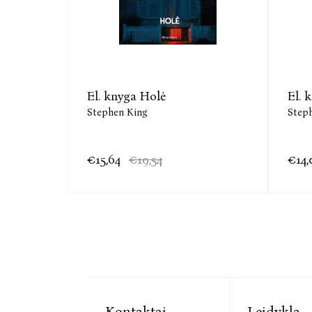
El. knyga Holė
El. 
Stephen King
Step
€15,64
€19,54
€14,
Kontaktai
Leidykla