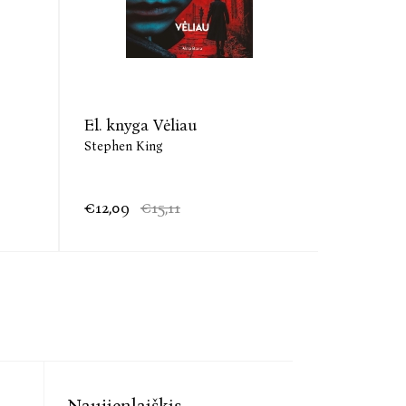
El. knyga Vėliau
Audio Gi
Stephen King
Stephen K
€12,09
€15,11
€14,30
Naujienlaiškis