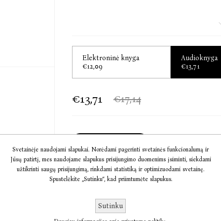
Naujausias Stepheno Kingo romanas „Vėliau“ – a
darbas, šiurpi, jaudinanti istorija apie vaiko p
gėrio. Knygoje skamba kultinio siaubo ro
Elektroninė knyga
Audioknyga
nepamirštamai nagrinėja, ko reikia, kad pasiry
€12,09
€13,71
jo atmainomis.
€13,71
€17,14
„Iš dalies detektyvas, iš dalies – trileris... baugi
The New York Times
Į KREPŠELĮ
Svetainėje naudojami slapukai. Norėdami pagerinti svetainės funkcionalumą ir
Jūsų patirtį, mes naudojame slapukus prisijungimo duomenims įsiminti, siekdami
užtikrinti saugų prisijungimą, rinkdami statistiką ir optimizuodami svetainę.
Informacija
Spustelėkite „Sutinku“, kad priimtumėte slapukus.
Komentarai
Sutinku
Susisiekite