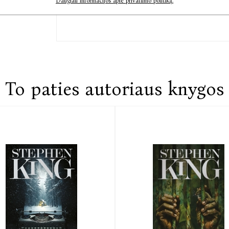
Daugiau informacijos apie privatumo politiką.
To paties autoriaus knygos