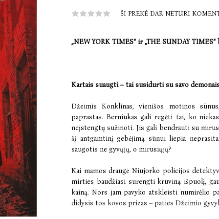
ŠI PREKĖ DAR NETURI KOMEN
„NEW YORK TIMES“ ir „THE SUNDAY TIMES“ b
Kartais suaugti – tai susidurti su savo demonais
Džeimis Konklinas, vienišos motinos sūnus
paprastas. Berniukas gali regėti tai, ko niekas
neįstengtų sužinoti. Jis gali bendrauti su mirusi
šį antgamtinį gebėjimą sūnui liepia neprasit
saugotis ne gyvųjų, o mirusiųjų?
Kai mamos draugė Niujorko policijos detektyvė
mirties baudžiasi surengti kruviną išpuolį, ga
kainą. Nors jam pavyko atskleisti numirėlio p
didysis tos kovos prizas – paties Džeimio gyvybė