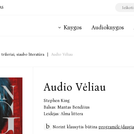
AS
Knygos
Audioknygos
 trileriai, siaubo literatūra
|
Audio Vėliau
Audio Vėliau
Stephen King
Balsas:
Mantas Bendžius
Leidėjas:
Alma littera
Norint klausytis būtina
programėlė (daugia