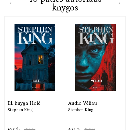
knygos
El. knyga Holė
Audio Vėliau
Stephen King
Stephen King
€15,64
€13,71
€19,54
€17,14