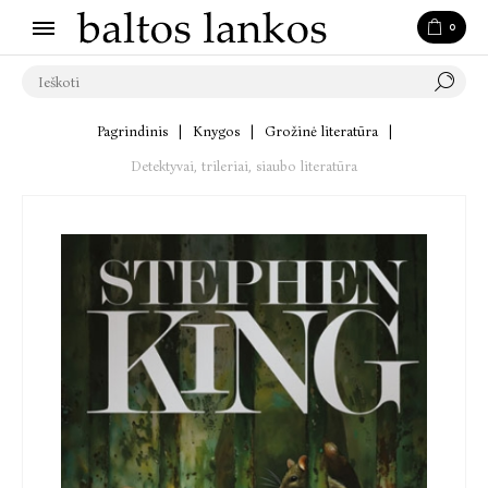
0
Pagrindinis
|
Knygos
|
Grožinė literatūra
|
Detektyvai, trileriai, siaubo literatūra