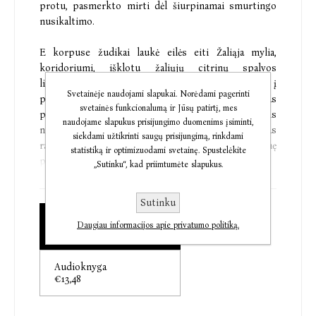
protu, pasmerkto mirti dėl šiurpinamai smurtingo
nusikaltimo.
E korpuse žudikai laukė eilės eiti Žaliąja mylia,
koridoriumi, išklotu žaliųjų citrinų spalvos
linoleumu, į paskutinį savo gyvenime susitikimą – į
Svetainėje naudojami slapukai. Norėdami pagerinti
pasimatymą su Senąja Žiežirba, elektros kėde. Polas
svetainės funkcionalumą ir Jūsų patirtį, mes
per savo gyvenimą Žaliąja mylia lydėjo 78 kalinius, jis
naudojame slapukus prisijungimo duomenims įsiminti,
nuoširdžiai stengėsi, kad kiekvienas mirtininkas
siekdami užtikrinti saugų prisijungimą, rinkdami
ramiai praleistų paskutines dienas ir bausmę
statistiką ir optimizuodami svetainę. Spustelėkite
pasitiktų išsaugojęs žmogiškumo likučius.
„Sutinku“, kad priimtumėte slapukus.
Bet Džonas Kofis anaiptol ne įprastas E korpuso
Sutinku
įnamis. Gal jis velnias žmogaus pavidalu? Kofiui
Elektroninė knyga
laukiant lemtingo atpildo, Polas atskleis ir kraupią, ir
Daugiau informacijos apie privatumo politiką.
€14,03
įstabią tiesą apie kalinį. Tiesą, kuri pakeis Polo
įsitikinimus...
Audioknyga
€13,48
Įtampos ir siaubo literatūros karaliumi tituluojamas