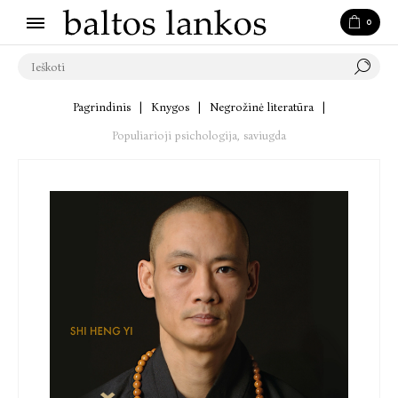
0
Pagrindinis
|
Knygos
|
Negrožinė literatūra
|
Populiarioji psichologija, saviugda