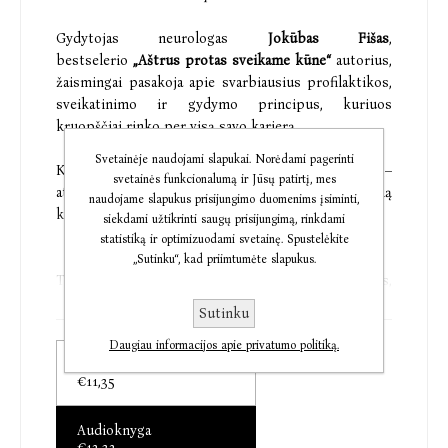
Gydytojas neurologas
Jokūbas Fišas
,
bestselerio
„Aštrus protas sveikame kūne“
autorius,
žaismingai pasakoja apie svarbiausius profilaktikos,
sveikatinimo ir gydymo principus, kuriuos
kruopščiai rinko per visą savo karjerą.
Svetainėje naudojami slapukai. Norėdami pagerinti
Kaip išsaugoti sveikatą (ir nugyventi 100 metų) –
svetainės funkcionalumą ir Jūsų patirtį, mes
atsakymas į šį visais laikais svarbiausią klausimą
naudojame slapukus prisijungimo duomenims įsiminti,
keitėsi su kiekviena karta.
siekdami užtikrinti saugų prisijungimą, rinkdami
statistiką ir optimizuodami svetainę. Spustelėkite
„Sutinku“, kad priimtumėte slapukus.
Tai kiaušiniai pats blogiausias mitybos pasirinkimas,
tai kiaušiniai sveikiausias maisto produktas. Tai
Sutinku
fizinis aktyvumas atima gyvybines jėgas ir išsekina
Daugiau informacijos apie privatumo politiką.
žmogų, tai jis yra sveikatos pagrindas. Buvimas
Elektroninė knyga
saulėje – prasčiokų problema? Ne, saulės vonios
€11,35
naudingos ir svarbios! O jau ligoniams į pirtį
kategoriškai negalima? Daugybė ligų kaip tik bijo
Audioknyga
pirties lyg šėtonas kryžiaus. Psichologo ar
€12,32