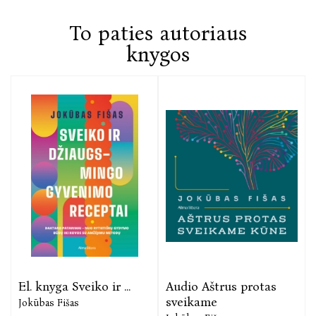
taisykles.
To paties autoriaus
knygos
El. knyga Sveiko ir ...
Audio Aštrus protas
sveikame
Jokūbas Fišas