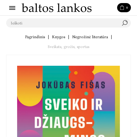
0
Pagrindinis
|
Knygos
|
Negrožinė literatūra
|
Sveikata, grožis, sportas