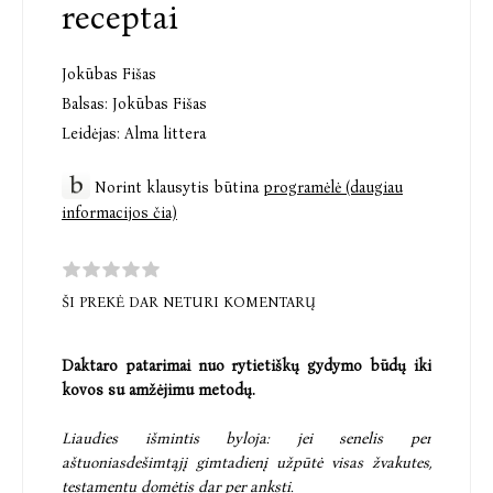
receptai
Jokūbas Fišas
Balsas:
Jokūbas Fišas
Leidėjas:
Alma littera
Norint klausytis būtina
programėlė (daugiau
informacijos čia)
ŠI PREKĖ DAR NETURI KOMENTARŲ
Daktaro patarimai nuo rytietiškų gydymo būdų iki
kovos su amžėjimu metodų.
Liaudies išmintis byloja: jei senelis per
aštuoniasdešimtąjį gimtadienį užpūtė visas žvakutes,
testamentu domėtis dar per anksti.