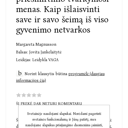
menas. Kaip išlaisvinti
save ir savo šeimą iš viso
gyvenimo netvarkos
Margareta Magnusson
Balsas:
Jovita Jankelaitytė
Leidėjas:
Leidykla VAGA
Norint klausytis būtina
programėlė (daugiau
informacijos čia)
ŠI PREKĖ DAR NETURI KOMENTARŲ
Svetainėje naudojami slapukai. Norėdami pagerinti
svetainės funkcionalumą ir Jūsų patirtį, mes
Švedijoje egzistuoja keli unikalūs tvarkymosi būdai:
naudojame slapukus prisijungimo duomenims įsiminti,
döstädning, dö, reiškiantis mirtį, ir städning,