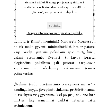
siekdami užtikrinti saugų prisijungimą, rinkdami
įvardijantis valymą. Knyga „Švelnus švedų
statistiką ir optimizuodami svetainę. Spustelėkite
priešmirtinio tvarkymosi menas“ yra būtent apie tai
„Sutinku“, kad priimtumėte slapukus.
– išskirtinį namų priežiūros būdą, įkvepiantį iš
anksto tvarkytis taip, lyg galėtum numirti bet kurią
Sutinku
minutę. Tokiu būdu išvengiama per visą gyvenimą
prikauptų nereikalingų daiktų, su kuriais po mirties
Daugiau informacijos apie privatumo politiką.
tektų vargti artimiesiems. Pasitelkusi skandinavišką
humorą ir išmintį menininkė Margareta Magnusson
ne tik moko gyventi minimalistiškai, bet ir pataria,
kaip pradėti jautrius pokalbius apie mirtį, kurių
dažnai stengiamės išvengti. Ši knyga įprastai
slegiančius pokalbius gali paversti tarpusavio
supratimą ir pakylėjimą teikiančiais šeimos
pašnekesiais.
„Švelnus švedų priešmirtinio tvarkymosi menas“ –
naudinga knyga, įkvepianti tinkamai prižiūrėti namus
ir tvarkytis visą gyvenimą, kad po jūsų ar kieno kito
mirties likę asmeniniai daiktai netaptų našta
artimiesiems.