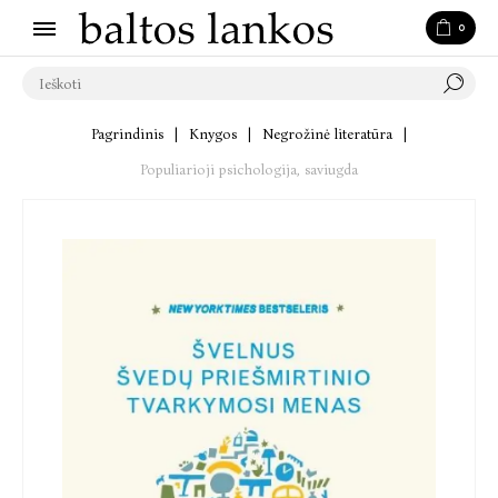
0
Pagrindinis
|
Knygos
|
Negrožinė literatūra
|
Populiarioji psichologija, saviugda