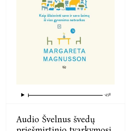
-4:58
Audio Švelnus švedų
priešmirtinio tvarkymosi