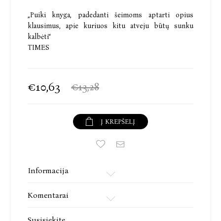
„Puiki knyga, padedanti šeimoms aptarti opius
klausimus, apie kuriuos kitu atveju būtų sunku
kalbėti“
TIMES
€10,63
€13,28
Į KREPŠELĮ
Informacija
Komentarai
Susisiekite