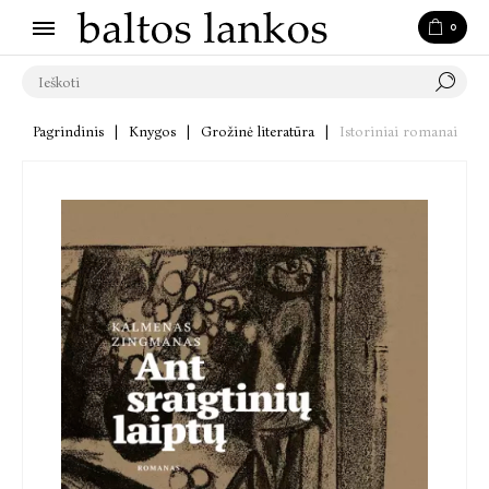
0
Pagrindinis
|
Knygos
|
Grožinė literatūra
|
Istoriniai romanai