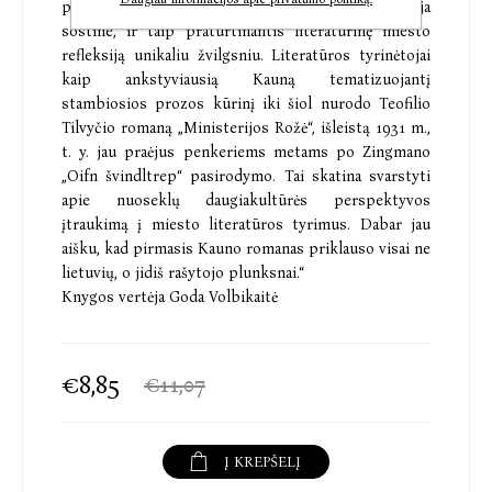
perspektyvos, beveik nesiejamos su laikinąja
sostine, ir taip praturtinantis literatūrinę miesto
refleksiją unikaliu žvilgsniu. Literatūros tyrinėtojai
kaip ankstyviausią Kauną tematizuojantį
stambiosios prozos kūrinį iki šiol nurodo Teofilio
Tilvyčio romaną „Ministerijos Rožė“, išleistą 1931 m.,
t. y. jau praėjus penkeriems metams po Zingmano
„Oifn švindltrep“ pasirodymo. Tai skatina svarstyti
apie nuoseklų daugiakultūrės perspektyvos
įtraukimą į miesto literatūros tyrimus. Dabar jau
aišku, kad pirmasis Kauno romanas priklauso visai ne
lietuvių, o jidiš rašytojo plunksnai.“
Knygos vertėja Goda Volbikaitė
€8,85
€11,07
Į KREPŠELĮ