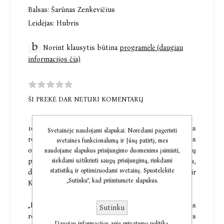
Balsas:
Šarūnas Zenkevičius
Leidėjas:
Hubris
Norint klausytis būtina
programėlė (daugiau
informacijos čia)
ŠI PREKĖ DAR NETURI KOMENTARŲ
1925 metais iš žydiškos perspektyvos parašytas
Svetainėje naudojami slapukai. Norėdami pagerinti
romanas, kurio veiksmas vyksta Kaune. Autorius
svetainės funkcionalumą ir Jūsų patirtį, mes
originaliai supina savo gyvenamo laiko visuomeninių
naudojame slapukus prisijungimo duomenims įsiminti,
siekdami užtikrinti saugų prisijungimą, rinkdami
pervartų refleksiją, autobiografines patirtis,
statistiką ir optimizuodami svetainę. Spustelėkite
didmiesčio vaizduoseną, ekspresionistinę estetiką ir
„Sutinku“, kad priimtumėte slapukus.
Kauno topografiją.
„Prieš mus — pirmas tarpukario Kauną įprasminantis
Sutinku
romanas, dargi parašytas iš žydiškos kairuoliškos
Daugiau informacijos apie privatumo politiką.