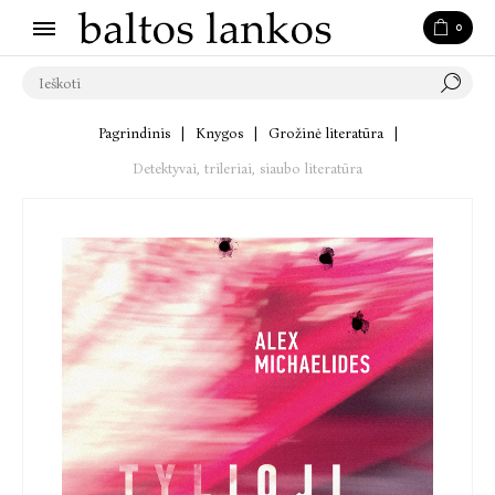
0
Pagrindinis
|
Knygos
|
Grožinė literatūra
|
Detektyvai, trileriai, siaubo literatūra