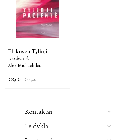
El. knyga Tylioji
pacientė
Alex Michaelides
€8,96
€11,20
Kontaktai
Leidykla