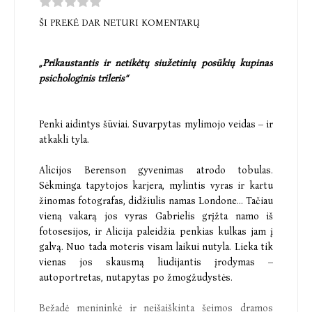
ŠI PREKĖ DAR NETURI KOMENTARŲ
„Prikaustantis ir netikėtų siužetinių posūkių kupinas
psichologinis trileris“
Penki aidintys šūviai. Suvarpytas mylimojo veidas – ir
atkakli tyla.
Alicijos Berenson gyvenimas atrodo tobulas.
Sėkminga tapytojos karjera, mylintis vyras ir kartu
žinomas fotografas, didžiulis namas Londone... Tačiau
vieną vakarą jos vyras Gabrielis grįžta namo iš
fotosesijos, ir Alicija paleidžia penkias kulkas jam į
galvą. Nuo tada moteris visam laikui nutyla. Lieka tik
vienas jos skausmą liudijantis įrodymas –
autoportretas, nutapytas po žmogžudystės.
Bežadė menininkė ir neišaiškinta šeimos dramos