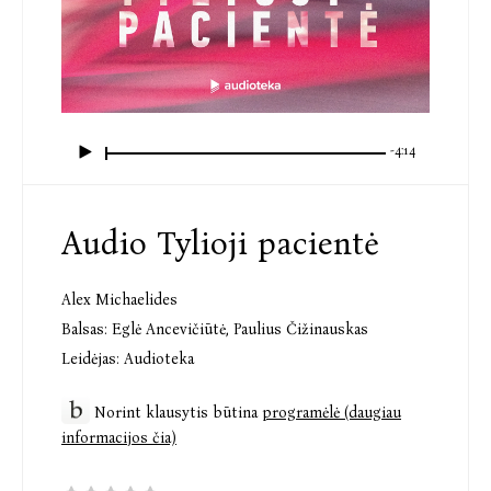
-4:14
Audio Tylioji pacientė
Alex Michaelides
Balsas:
Eglė Ancevičiūtė
,
Paulius Čižinauskas
Leidėjas:
Audioteka
Norint klausytis būtina
programėlė (daugiau
informacijos čia)