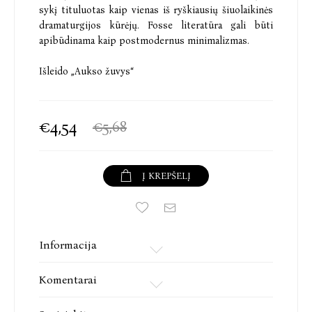
sykį tituluotas kaip vienas iš ryškiausių šiuolaikinės
dramaturgijos kūrėjų. Fosse literatūra gali būti
apibūdinama kaip postmodernus minimalizmas.
Išleido „Aukso žuvys“
€4,54
€5,68
Į KREPŠELĮ
Informacija
Komentarai