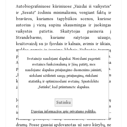
Autobiografiniuose kūriniuose „Vaizdai iš vaikystės“
ir „Sesutė“ žodiniu minimalizmu, vengiant faktų ir
bravūros, kuriamos tapybiškos scenos, kuriose
autorius į vieną supina skausmingas ir juokingas
vaikystės patirtis. Skaitytojas pasineria į
Strandebarmo, kuriame rašytojas užaugo,
kraštovaizdį su jo fjordais ir kalnais, avimis ir ūkiais,
maldos namais ir jaunimo klubais. Vaikystės tyrumą
persmelkia pirmas suvokimas, kad egzistuoja mirtis.
Svetainėje naudojami slapukai. Norėdami pagerinti
Apsakyme „Taip viskas prasidėjo“ jautriai perteikiama
svetainės funkcionalumą ir Jūsų patirtį, mes
pirmosios meilės tema, bundantys jausmai ir juslės.
naudojame slapukus prisijungimo duomenims įsiminti,
„Rytas ir vakaras“ – apysaka, parašyta su
siekdami užtikrinti saugų prisijungimą, rinkdami
koncentruota poezijos jėga, kurioje apmąstomas
statistiką ir optimizuodami svetainę. Spustelėkite
„Sutinku“, kad priimtumėte slapukus.
žmogaus gyvenimas nuo pat gimimo iki mirties.
Jon Fosse (g. 1959 m. Haugesunde) – norvegų
Sutinku
rašytojas, dramaturgas ir vertėjas. Itin produktyvus
Daugiau informacijos apie privatumo politiką.
ir universalus autorius, parašęs per 50 kūrinių –
romanų, poezijos, vaikų literatūros, eseistikos ir
dramų. Fosse gausiai apdovanotas už savo kūrybą, ne