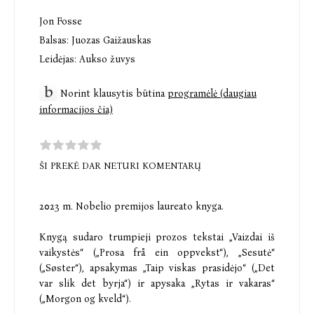
Jon Fosse
Balsas:
Juozas Gaižauskas
Leidėjas:
Aukso žuvys
Norint klausytis būtina
programėlė (daugiau
informacijos čia)
ŠI PREKĖ DAR NETURI KOMENTARŲ
2023 m. Nobelio premijos laureato knyga.
Knygą sudaro trumpieji prozos tekstai „Vaizdai iš
vaikystės“ („Prosa frå ein oppvekst“), „Sesutė“
(„Søster“), apsakymas „Taip viskas prasidėjo“ („Det
var slik det byrja“) ir apysaka „Rytas ir vakaras“
(„Morgon og kveld“).