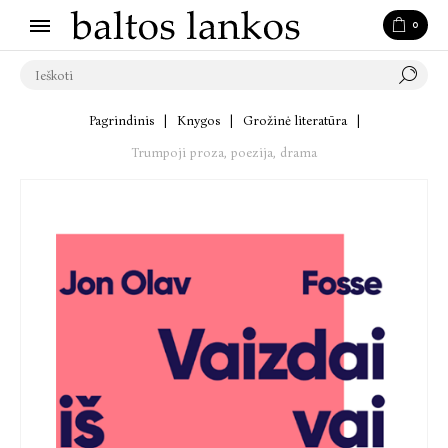
0
Pagrindinis
|
Knygos
|
Grožinė literatūra
|
Trumpoji proza, poezija, drama