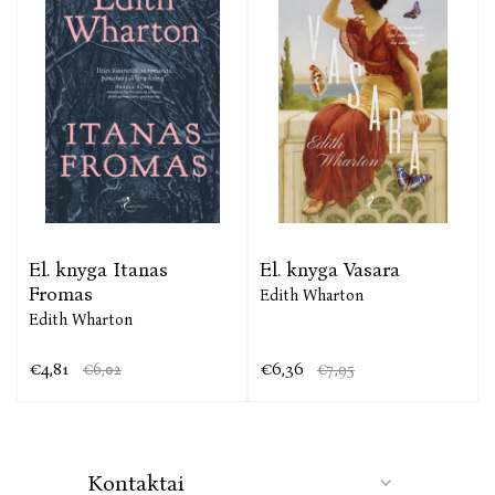
El. knyga Itanas
El. knyga Vasara
Fromas
Edith Wharton
Edith Wharton
€4,81
€6,36
€6,02
€7,95
Kontaktai