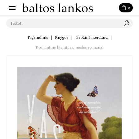
0
Pagrindinis
|
Knygos
|
Grožinė literatūra
|
Romantinė literatūra, meilės romanai