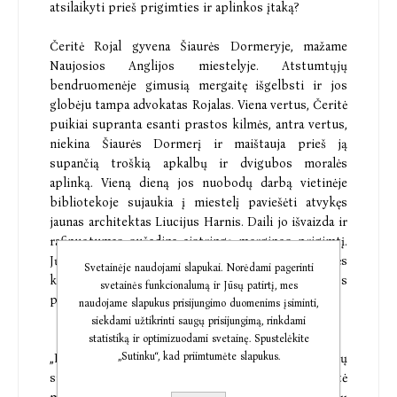
atsilaikyti prieš prigimties ir aplinkos įtaką?
Čeritė Rojal gyvena Šiaurės Dormeryje, mažame
Naujosios Anglijos miestelyje. Atstumtųjų
bendruomenėje gimusią mergaitę išgelbsti ir jos
globėju tampa advokatas Rojalas. Viena vertus, Čeritė
puikiai supranta esanti prastos kilmės, antra vertus,
niekina Šiaurės Dormerį ir maištauja prieš ją
supančią troškią apkalbų ir dvigubos moralės
aplinką. Vieną dieną jos nuobodų darbą vietinėje
bibliotekoje sujaukia į miestelį paviešėti atvykęs
jaunas architektas Liucijus Harnis. Daili jo išvaizda ir
rafinuotumas sužadina aistringą merginos prigimtį.
Jųdviejų ryšiui stiprėjant, įsiplieskia Čeritės
Svetainėje naudojami slapukai. Norėdami pagerinti
konfliktas su globėju, į paviršių sukyla tamsios
svetainės funkcionalumą ir Jūsų patirtį, mes
povandeninės santykių srovės.
naudojame slapukus prisijungimo duomenims įsiminti,
siekdami užtikrinti saugų prisijungimą, rinkdami
statistiką ir optimizuodami svetainę. Spustelėkite
„Sutinku“, kad priimtumėte slapukus.
„Dažnai mes esame greiti atmesti kūrinių veikėjų
sprendimus kaip prastus pasirinkimus, bet Čeritė