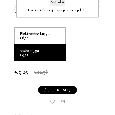
mums byloja, kad kartais nutinka taip, jog gerų
Sutinku
pasirinkimų tiesiog nėra ir tenka rinktis mažiausiai
Daugiau informacijos apie privatumo politiką.
blogą.“ – Profesorė Liz Boltz Ranfeld
Elektroninė knyga
€6,36
Audioknyga
€9,25
€9,25
€11,56
Į KREPŠELĮ