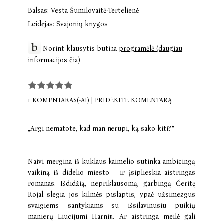
Balsas:
Vesta Šumilovaitė-Tertelienė
Leidėjas:
Svajonių knygos
Norint klausytis būtina
programėlė (daugiau
informacijos čia)
1 KOMENTARAS(-AI)
|
PRIDĖKITE KOMENTARĄ
„Argi nematote, kad man nerūpi, ką sako kiti?“
Naivi mergina iš kuklaus kaimelio sutinka ambicingą
vaikiną iš didelio miesto – ir įsiplieskia aistringas
romanas. Išdidžią, nepriklausomą, garbingą Čeritę
Rojal slegia jos kilmės paslaptis, ypač užsimezgus
svaigiems santykiams su išsilavinusiu puikių
manierų Liucijumi Harniu. Ar aistringa meilė gali