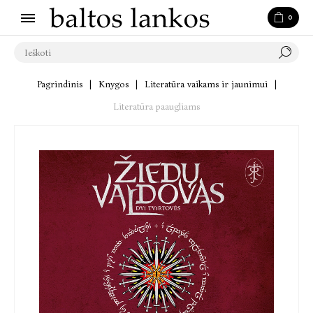
0
Pagrindinis
|
Knygos
|
Literatūra vaikams ir jaunimui
|
Literatūra paaugliams