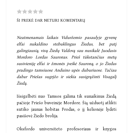
ŠI PREKĖ DAR NETURI KOMENTARŲ
Neatmenamais laikais Viduržemio pasaulyje gyvenę
elfai nukaldino stebuklingus Žiedus, bet patį
galingiausią, visų Žiedų Valdovą sau nusikalė Juodasis
Mordoro Lordas Sauronas. Prieš tūkstančius metų
susivieniję elfai ir žmonės įveikė Sauroną, o jo Žiedas
pradingo tamsiuose Anduino upės duburiuose. Tačiau
dabar Priešas sugrįžo ir siekia susigrąžinti Visagalį
Žiedą.
Išsigelbėti nuo Tamsos galima tik sunaikinus Žiedą
pačioje Priešo buveinėje Mordore. Šią užduotį atlikti
sutiko jaunas hobitas Frodas, o jį kelionėje lydėti
pasišovė Žiedo brolija.
Oksfordo universiteto profesoriaus ir knygos