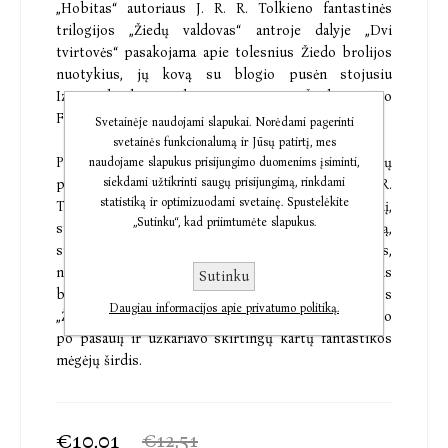
„Hobitas“ autoriaus J. R. R. Tolkieno fantastinės
trilogijos „Žiedų valdovas“ antroje dalyje „Dvi
tvirtovės“ pasakojama apie tolesnius Žiedo brolijos
nuotykius, jų kovą su blogio pusėn stojusiu
Izengardo burtininku Sarumanu ir Žiedo Nešėjo
Frodo kelionę į Priešo žemes.
Svetainėje naudojami slapukai. Norėdami pagerinti
svetainės funkcionalumą ir Jūsų patirtį, mes
Prie geriausių visų laikų fantastikos žanro kūrinių
naudojame slapukus prisijungimo duomenims įsiminti,
siekdami užtikrinti saugų prisijungimą, rinkdami
priskiriamo „Žiedų valdovo“ autorius J. R. R.
statistiką ir optimizuodami svetainę. Spustelėkite
Tolkienas sugalvojo nuostabų Viduržemio pasaulį,
„Sutinku“, kad priimtumėte slapukus.
sukūrė unikalią jo istoriją, mitologiją ir geografiją,
supažindino skaitytojus su hobitais, elfais,
nykštukais, orkais ir kitomis pasakiškomis
Sutinku
būtybėmis. Daugiau kaip į pusšimtį kalbų išverstos
Daugiau informacijos apie privatumo politiką.
„Žiedų valdovo“ knygos milijoniniais tiražais pasklido
po pasaulį ir užkariavo skirtingų kartų fantastikos
mėgėjų širdis.
€10,01
€12,51