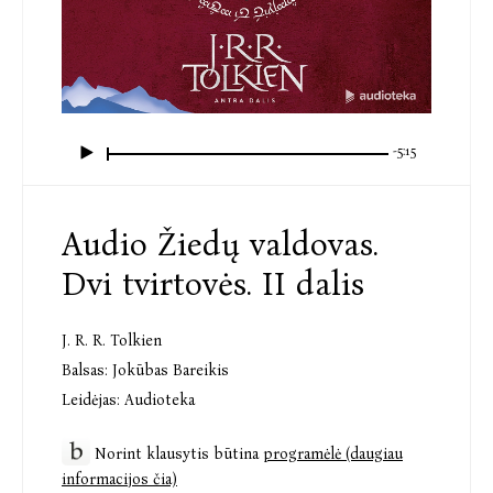
-5:15
Audio Žiedų valdovas.
Dvi tvirtovės. II dalis
J. R. R. Tolkien
Balsas:
Jokūbas Bareikis
Leidėjas:
Audioteka
Norint klausytis būtina
programėlė (daugiau
informacijos čia)