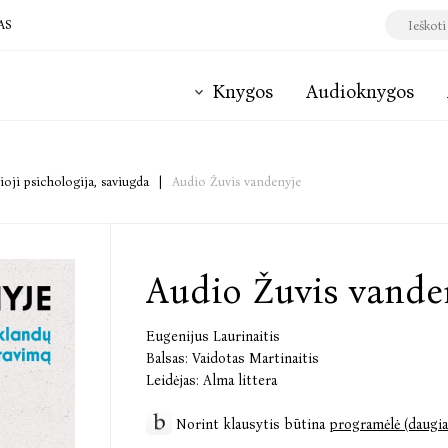
AS
Knygos
Audioknygos
ioji psichologija, saviugda
|
Audio Žuvis vandenyje
Audio Žuvis vande
Eugenijus Laurinaitis
Balsas:
Vaidotas Martinaitis
Leidėjas:
Alma littera
Norint klausytis būtina
programėlė (daugia