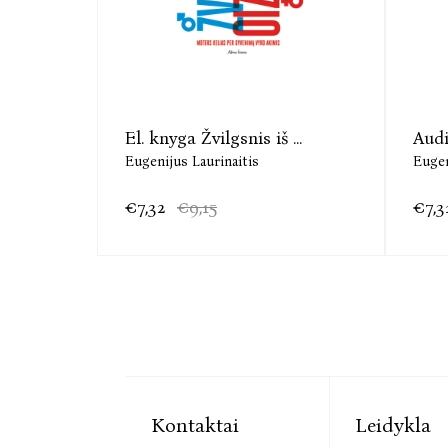
El. knyga Žvilgsnis iš ...
Audi
Eugenijus Laurinaitis
Eugen
€7,32
€9,15
€7,3
Kontaktai
Leidykla