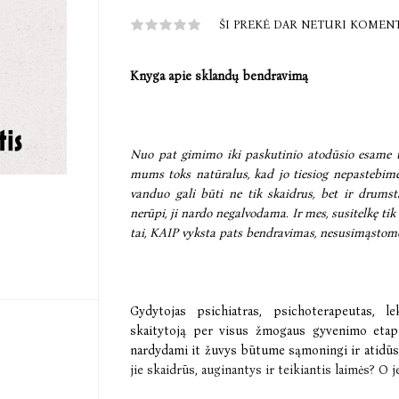
ŠI PREKĖ DAR NETURI KOMEN
Knyga apie sklandų bendravimą
Nuo pat gimimo iki paskutinio atodūsio esame t
mums toks natūralus, kad jo tiesiog nepastebim
vanduo gali būti ne tik skaidrus, bet ir drumst
nerūpi, ji nardo negalvodama. Ir mes, susitelkę tik 
tai, KAIP vyksta pats bendravimas, nesusimąstom
Gydytojas psichiatras, psichoterapeutas, l
skaitytoją per visus žmogaus gyvenimo etapu
nardydami it žuvys būtume sąmoningi ir atidūs
jie skaidrūs, auginantys ir teikiantis laimės? O j