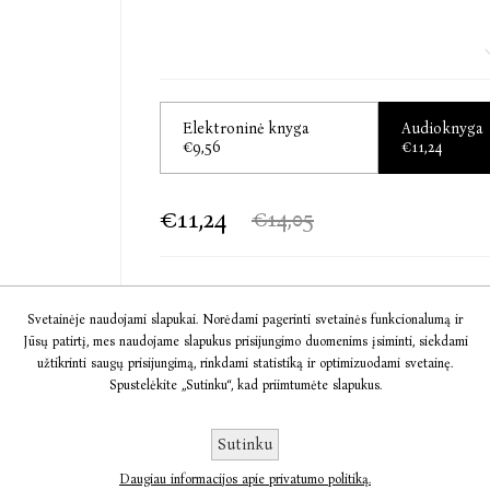
Tai puiki knyga visiems, siekiantiems išmokti:
• pastebėti kūno ženklus;
Elektroninė knyga
Audioknyga
€9,56
€11,24
• konstruktyviai spręsti konfliktus ir taisyti be
• vertinti pašnekovo netyčia išsprūdusius žodži
€11,24
€14,05
• suprasti savo poreikius ir įsiklausyti į kitų.
Į KREPŠELĮ
Svetainėje naudojami slapukai. Norėdami pagerinti svetainės funkcionalumą ir
Jūsų patirtį, mes naudojame slapukus prisijungimo duomenims įsiminti, siekdami
Visa tai padės užmegzti tvirtus ir ilgalaikius 
užtikrinti saugų prisijungimą, rinkdami statistiką ir optimizuodami svetainę.
pagarba ir supratimu grįstus santykius su vai
Informacija
Spustelėkite „Sutinku“, kad priimtumėte slapukus.
padaryti kuo šviesesnį ir prasmingesnį.
Komentarai
Sutinku
Daugiau informacijos apie privatumo politiką.
Susisiekite