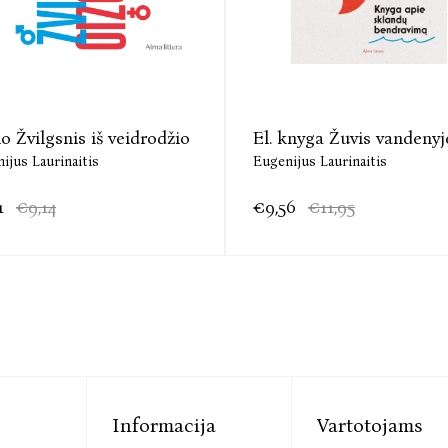
Knygoje paliečiamos ir gyvenimo saulėlyd
bendravimas ne mažiau svarbus nei bet kur
popierėlis, atspindintis žmonių santykius dar j
etapą išgyventi kuo gražiau, lengviau ir prasmin
o Žvilgsnis iš veidrodžio
El. knyga Žuvis vandenyj
ijus Laurinaitis
Eugenijus Laurinaitis
1
€9,14
€9,56
€11,95
Informacija
Vartotojams