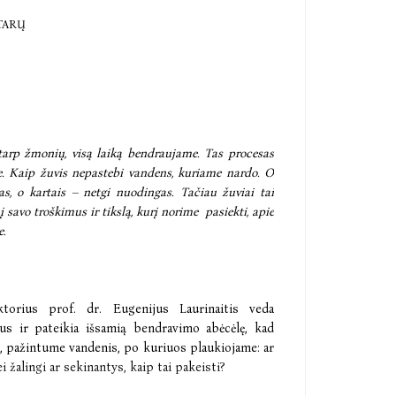
TARŲ
arp žmonių, visą laiką bendraujame. Tas procesas
e. Kaip žuvis nepastebi vandens, kuriame nardo. O
as, o kartais – netgi nuodingas. Tačiau žuviai tai
į savo troškimus ir tikslą, kurį norime pasiekti, apie
e.
ektorius prof. dr. Eugenijus Laurinaitis veda
s ir pateikia išsamią bendravimo abėcėlę, kad
, pažintume vandenis, po kuriuos plaukiojame: ar
ei žalingi ar sekinantys, kaip tai pakeisti?