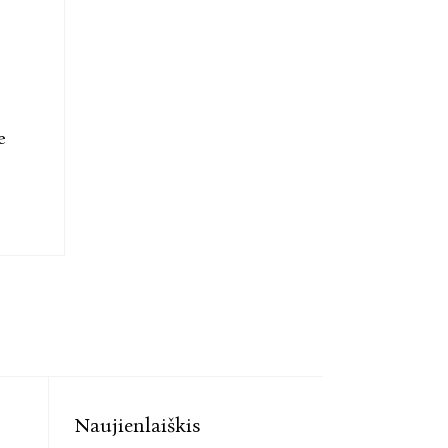
žio bei mirties temos. Šiame gyvenimo etape
iame kitame, juk mirtis yra tarytum lakmuso
iems esant gyviems. Svarbu atrasti kelius, kaip šį
giau.
e
Naujienlaiškis