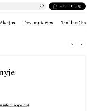
0
PREKĖS(-IŲ)
Akcijos
Dovanų idėjos
Tinklaraštis
nyje
u informacijos čia)