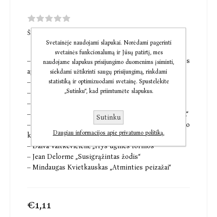
ŠI PREKĖ DAR NETURI KOMENTARŲ
Svetainėje naudojami slapukai. Norėdami pagerinti
svetainės funkcionalumą ir Jūsų patirtį, mes
– Alfonsas Andriuškevičius „Keturios pastraipos
naudojame slapukus prisijungimo duomenims įsiminti,
apie Jeruzalę“
siekdami užtikrinti saugų prisijungimą, rinkdami
– Algirdas Julius Greimas „Žinojimas ir tikėjimas“
statistiką ir optimizuodami svetainę. Spustelėkite
„Sutinku“, kad priimtumėte slapukus.
– Kęstutis Nastopka „Gedimino laiškai“
– Saulius Žukas „Apie pasitikėjimą“
– Algirdas Julius Greimas „Parabolė: gyvenimo forma“
Sutinku
– Heidi Toelle „Sodomos ir Gomoros nubaudimo
Daugiau informacijos apie privatumo politiką.
koraniškoji versija“
– Daiva Vaitkevičienė „Trys ugnies formos“
– Jean Delorme „Susigrąžintas žodis“
– Mindaugas Kvietkauskas „Atminties peizažai“
€1,11