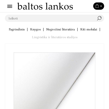
0
Pagrindinis
|
Knygos
|
Negrožinė literatūra
|
Kiti mokslai
|
Lingvistika ir literatūros studijos