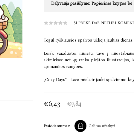
Dalyvauja pasiūlyme:
Popierinės knygos be 
ŠI PREKĖ DAR NETURI KOMEN
Tegul ryškiausios spalvos užlieja jaukias dienas!
Leisk vaizduotei nunešti tave į nuostabiaus
akimirkas: net 45 ranka pieštos iliustracijos,
apimančios ramybės.
„Cozy Days“ – tavo miela ir jauki spalvinimo kn
€6,43
€7,84
Pasiekiamumas:
Galima užsakyti