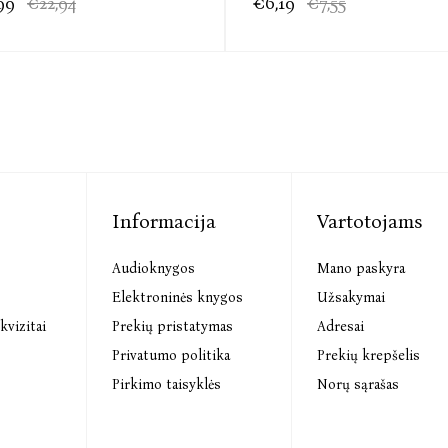
99
€22,94
€6,19
€7,55
Informacija
Vartotojams
Audioknygos
Mano paskyra
s
Elektroninės knygos
Užsakymai
kvizitai
Prekių pristatymas
Adresai
Privatumo politika
Prekių krepšelis
Pirkimo taisyklės
Norų sąrašas