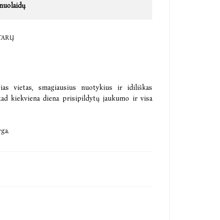
nuolaidų
TARŲ
ias vietas, smagiausius nuotykius ir idiliškas
 kad kiekviena diena prisipildytų jaukumo ir visa
yga.