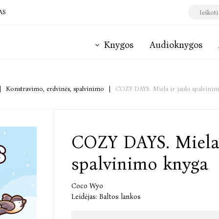
AS
Knygos
Audioknygos
|
Konstravimo, erdvinės, spalvinimo
|
COZY DAYS. Miela ir jauki spalvini
COZY DAYS. Miela 
spalvinimo knyga
Coco Wyo
Leidėjas:
Baltos lankos