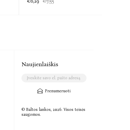
€6,19
€7,55
Naujienlaiškis
Prenumeruoti
© Baltos lankos, 2026. Visos teisės
saugomos.