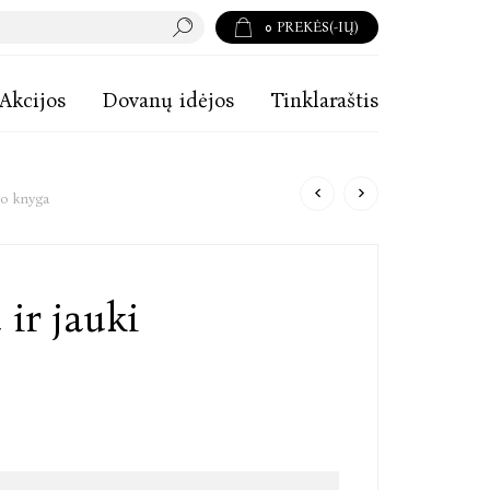
0
PREKĖS(-IŲ)
Akcijos
Dovanų idėjos
Tinklaraštis
mo knyga
ir jauki