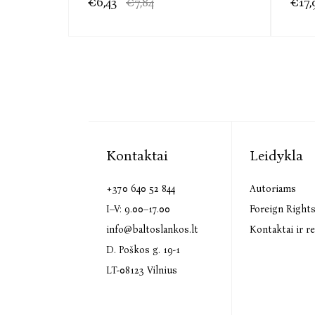
€6,43
€7,84
€17,
Kontaktai
Leidykla
+370 640 52 844
Autoriams
I–V: 9.00–17.00
Foreign Right
info@baltoslankos.lt
Kontaktai ir re
D. Poškos g. 19-1
LT-08123 Vilnius