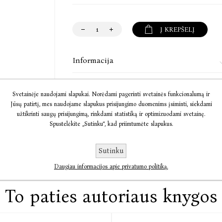
Į KREPŠELĮ
Informacija
Komentarai
Svetainėje naudojami slapukai. Norėdami pagerinti svetainės funkcionalumą ir
Jūsų patirtį, mes naudojame slapukus prisijungimo duomenims įsiminti, siekdami
Susisiekite
užtikrinti saugų prisijungimą, rinkdami statistiką ir optimizuodami svetainę.
Spustelėkite „Sutinku“, kad priimtumėte slapukus.
Sutinku
Daugiau informacijos apie privatumo politiką.
To paties autoriaus knygos