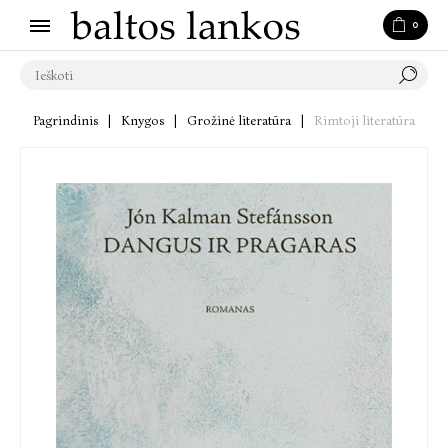
0
Pagrindinis
|
Knygos
|
Grožinė literatūra
|
Rimtoji literatūra