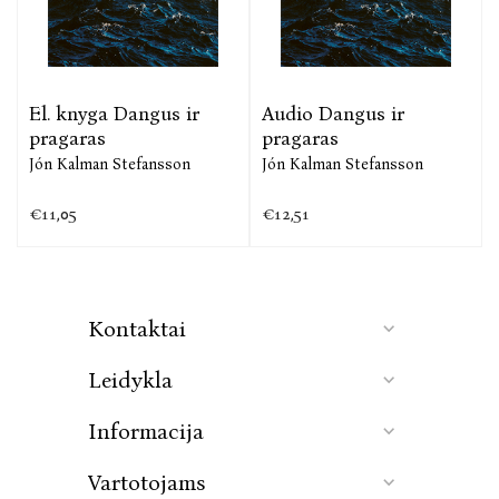
El. knyga Dangus ir
Audio Dangus ir
pragaras
pragaras
Jón Kalman Stefansson
Jón Kalman Stefansson
€11,05
€12,51
Kontaktai
Leidykla
Informacija
Vartotojams