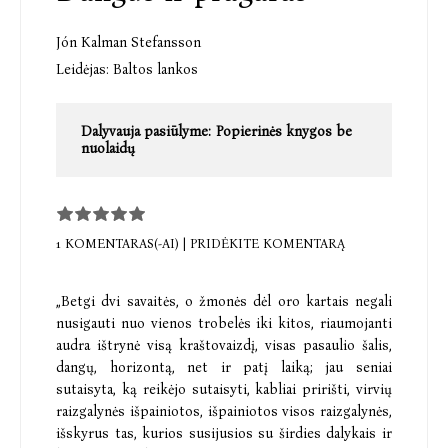
Jón Kalman Stefansson
Leidėjas:
Baltos lankos
Dalyvauja pasiūlyme:
Popierinės knygos be
nuolaidų
1 KOMENTARAS(-AI)
|
PRIDĖKITE KOMENTARĄ
„Betgi dvi savaitės, o žmonės dėl oro kartais negali
nusigauti nuo vienos trobelės iki kitos, riaumojanti
audra ištrynė visą kraštovaizdį, visas pasaulio šalis,
dangų, horizontą, net ir patį laiką; jau seniai
sutaisyta, ką reikėjo sutaisyti, kabliai pririšti, virvių
raizgalynės išpainiotos, išpainiotos visos raizgalynės,
išskyrus tas, kurios susijusios su širdies dalykais ir