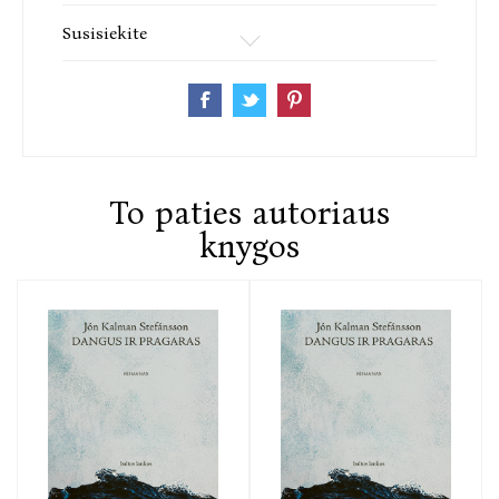
„Man Booker International Prize“ literatūros
Susisiekite
premijai. Parašė per dešimt romanų. „Dangus ir
pragaras“ – pirmoji trilogijos knyga.
To paties autoriaus
knygos