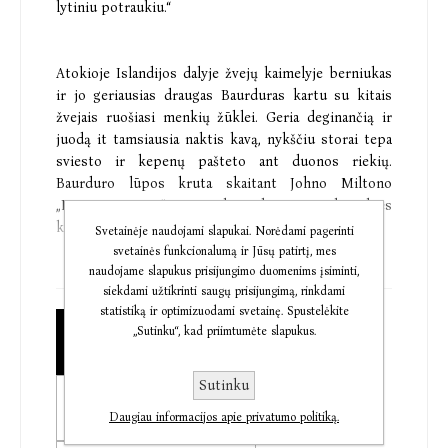
lytiniu potraukiu.“
Atokioje Islandijos dalyje žvejų kaimelyje berniukas
ir jo geriausias draugas Baurduras kartu su kitais
žvejais ruošiasi menkių žūklei. Geria deginančią ir
juodą it tamsiausia naktis kavą, nykščiu storai tepa
sviesto ir kepenų pašteto ant duonos riekių.
Baurduro lūpos kruta skaitant Johno Miltono
„Prarastąjį rojų“. Berniukas draugą stebi akies
krašteliu ir jį užlieja šiluma.
Svetainėje naudojami slapukai. Norėdami pagerinti
svetainės funkcionalumą ir Jūsų patirtį, mes
Netrukus šeši vyrai leisis į Arkties vandenyną, ilgas
naudojame slapukus prisijungimo duomenims įsiminti,
siekdami užtikrinti saugų prisijungimą, rinkdami
valandas irkluos lediniame valties karste, ilgiau už
statistiką ir optimizuodami svetainę. Spustelėkite
patį laiką lauks, kol užkibs žuvys. O Baurduras
„Sutinku“, kad priimtumėte slapukus.
Popierinė knyga
susikeiks supratęs, jog buvo taip susitelkęs
€13,30
prisiminti eilutes iš „Prarastojo rojaus“, taip
susitelkęs, kad pamiršo odinę tuniką, apsaugančią
Sutinku
Elektroninė knyga
nuo vėjo ir šalčio. Gelbstinčią nuo mirties.
€11,05
Daugiau informacijos apie privatumo politiką.
„Dangus ir pragaras“ – laikui nepavaldi, nepaprastai