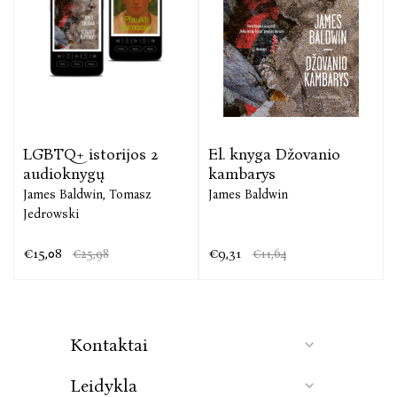
LGBTQ+ istorijos 2
El. knyga Džovanio
audioknygų
kambarys
James Baldwin,
Tomasz
James Baldwin
Jedrowski
€15,08
€9,31
€25,98
€11,64
Kontaktai
Leidykla