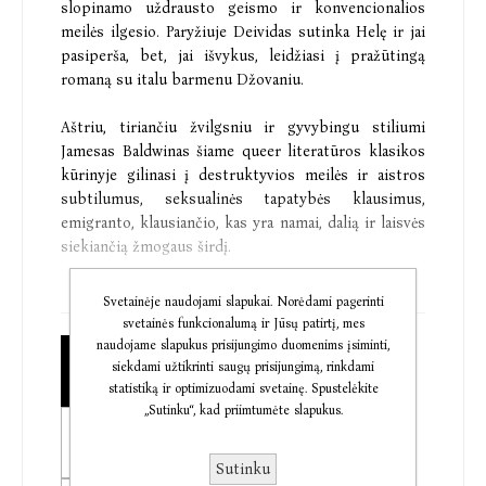
slopinamo uždrausto geismo ir konvencionalios
meilės ilgesio. Paryžiuje Deividas sutinka Helę ir jai
pasiperša, bet, jai išvykus, leidžiasi į pražūtingą
romaną su italu barmenu Džovaniu.
Aštriu, tiriančiu žvilgsniu ir gyvybingu stiliumi
Jamesas Baldwinas šiame queer literatūros klasikos
kūrinyje gilinasi į destruktyvios meilės ir aistros
subtilumus, seksualinės tapatybės klausimus,
emigranto, klausiančio, kas yra namai, dalią ir laisvės
siekiančią žmogaus širdį.
Svetainėje naudojami slapukai. Norėdami pagerinti
„Knyga, priklausanti grožinės literatūros olimpui.“
svetainės funkcionalumą ir Jūsų patirtį, mes
The Atlantic
naudojame slapukus prisijungimo duomenims įsiminti,
Popierinė knyga
siekdami užtikrinti saugų prisijungimą, rinkdami
€11,48
statistiką ir optimizuodami svetainę. Spustelėkite
„Vienas nedaugelio mūsų laikų tikrųjų rašytojų.“
„Sutinku“, kad priimtumėte slapukus.
Norman Mailer
Elektroninė knyga
€9,31
„Visas romanas – tarsi gėdos anatomija. Gėdos ištakų
Sutinku
ir mitų, kurie ją įamžina, ir žalos, kurią ji gali daryti.“