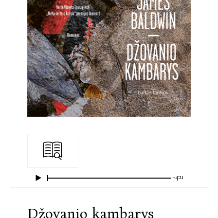
-4:21
Džovanio kambarys