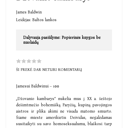
James Baldwin
Leidėjas:
Baltos lankos
Dalyvauja pasiūlyme:
Popierinės knygos be
nuolaidų
ŠI PREKĖ DAR NETURI KOMENTARŲ
Jamesui Baldwinui – 100
„Džovanio kambarys“ nukelia mus į XX a. šeštojo
dešimtmečio bohemišką Paryžių, kupiną pavojingos
aistros ir plika akimi ne visada matomo smurto.
Šiame mieste amerikietis Deividas, negalėdamas
susitaikyti su savo homoseksualumu, blaškosi tarp