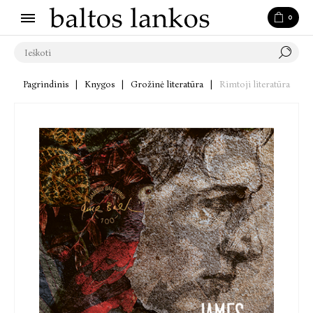
0
Pagrindinis
|
Knygos
|
Grožinė literatūra
|
Rimtoji literatūra