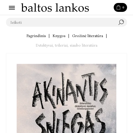
0
Pagrindinis
|
Knygos
|
Grožinė literatūra
|
Detektyvai, trileriai, siaubo literatūra