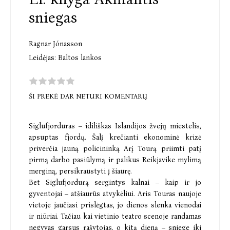
sniegas
Ragnar Jónasson
Leidėjas:
Baltos lankos
ŠI PREKĖ DAR NETURI KOMENTARŲ
Siglufjorduras – idiliškas Islandijos žvejų miestelis,
apsuptas fjordų. Šalį krečianti ekonominė krizė
priverčia jauną policininką Arį Tourą priimti patį
pirmą darbo pasiūlymą ir palikus Reikjavike mylimą
merginą, persikraustyti į šiaurę.
Bet Siglufjordurą sergintys kalnai – kaip ir jo
gyventojai – atšiaurūs atvykėliui. Aris Touras naujoje
vietoje jaučiasi prislėgtas, jo dienos slenka vienodai
ir niūriai. Tačiau kai vietinio teatro scenoje randamas
negyvas garsus rašytojas, o kitą dieną – sniege iki