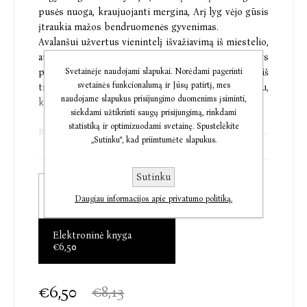
pusės nuoga, kraujuojanti mergina, Arį lyg vėjo gūsis
įtraukia mažos bendruomenės gyvenimas.
Avalanšui užvertus vienintelį išvažiavimą iš miestelio,
auga klaustrofobiška įtampa. Gyventojų paslaptys
persipina su policijos tyrimu, o išsiaiškinti kas iš
Svetainėje naudojami slapukai. Norėdami pagerinti
svetainės funkcionalumą ir Jūsų patirtį, mes
tikro buvo nusikaltimų aukos tampa taip pat svarbu,
naudojame slapukus prisijungimo duomenims įsiminti,
kaip ir surasti žudiką.
siekdami užtikrinti saugų prisijungimą, rinkdami
statistiką ir optimizuodami svetainę. Spustelėkite
Ragnar Jónasson (Ragnaras Džonasonas, g. 1976) –
„Sutinku“, kad priimtumėte slapukus.
vienas žymiausių Islandijos detektyvų rašytojų, jo
knygų parduota daugiau nei 2 milijonai 33 pasaulio
Sutinku
šalyse. „Akinantis sniegas“ – pirmoji policininko Ario
Popierinė knyga
Touro detektyvų serijos knyga. Romanas pateko į
Daugiau informacijos apie privatumo politiką.
€3,50
geriausių 2015 m. kriminalinių knygų sąrašą,
paskelbtą „The Independent“. Didžiausią įtaką R.
Elektroninė knyga
Jónassonui padarė Agatha Christie. Jis išvertė į
€6,50
islandų kalbą net 14 jos knygų.
Detektyvų skaitytojo svajonė – atrasti naujų autorių,
€6,50
€8,13
galinčių papildyti Agathos Christie klasikinių