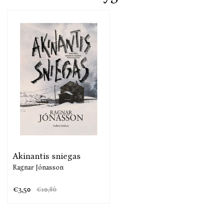
Akinantis sniegas
Ragnar Jónasson
€3,50
€10,86