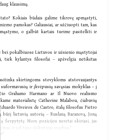
 daug klausimų.
ktato? Kokiais būdais galime tikrovę apmąstyti,
nizmo pamokas? Galiausiai, ar užčiuopti tam, kas
mąstymo, o galbūt kartais turime pasitelkti ir
e bei pokalbiuose Lietuvos ir užsienio mąstytojai
, tiek kylantys filosofai – apžvelgia netikėtas
usitinka skirtingoms stovykloms atstovaujantys
ų, suformavusių ir įkvėpusių savąsias mokyklas – į
jančio Grahamo Harmano ar Il Nuovo realismo
nkame materialistę Catherine Malabou, čiabuvių
uardo Viveiros de Castro, italų filosofus Pietro
ą būrį lietuvių autorių – Ruslaną Baranovą, Joną
ą Šerpytytę. Nors pozicijos neretai skiriasi, jas
imas ir vėl tapo išskirtinai svarbus."
as