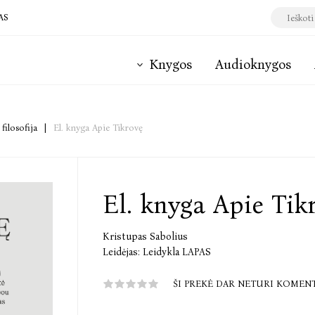
AS
Knygos
Audioknygos
 filosofija
|
El. knyga Apie Tikrovę
El. knyga Apie Tik
Kristupas Sabolius
Leidėjas:
Leidykla LAPAS
ŠI PREKĖ DAR NETURI KOMEN