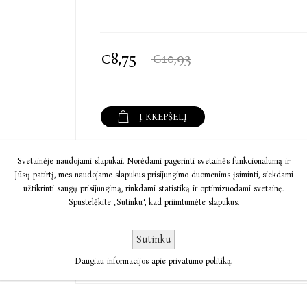
€8,75
€10,93
Į KREPŠELĮ
Informacija
Svetainėje naudojami slapukai. Norėdami pagerinti svetainės funkcionalumą ir
Jūsų patirtį, mes naudojame slapukus prisijungimo duomenims įsiminti, siekdami
užtikrinti saugų prisijungimą, rinkdami statistiką ir optimizuodami svetainę.
Komentarai
Spustelėkite „Sutinku“, kad priimtumėte slapukus.
Susisiekite
Sutinku
Daugiau informacijos apie privatumo politiką.