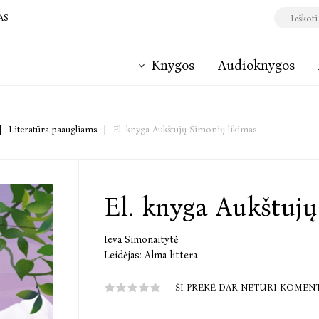
AS
Knygos
Audioknygos
|
Literatūra paaugliams
|
El. knyga Aukštujų Šimonių likimas
El. knyga Aukštuj
Ieva Simonaitytė
Leidėjas:
Alma littera
ŠI PREKĖ DAR NETURI KOMEN