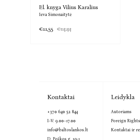
El. knyga Vilius Karalius
Ieva Simonaitytė
€11,55
€14,44
Kontaktai
Leidykla
+370 640 52 844
Autoriams
I–V: 9.00–17.00
Foreign Right
info@baltoslankos.lt
Kontaktai ir re
D. Poškos g. 19-1