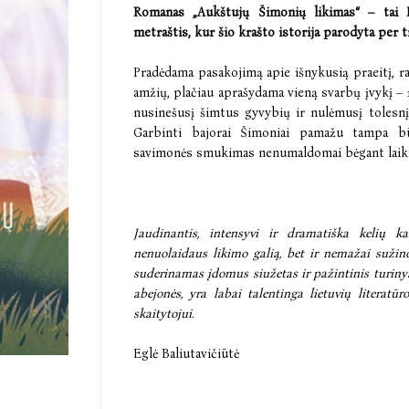
Romanas „Aukštujų Šimonių likimas“ – tai M
metraštis, kur šio krašto istorija parodyta per 
Pradėdama pasakojimą apie išnykusią praeitį, ra
amžių, plačiau aprašydama vieną svarbų įvykį –
nusinešusį šimtus gyvybių ir nulėmusį tolesn
Garbinti bajorai Šimoniai pamažu tampa būr
savimonės smukimas nenumaldomai bėgant laik
Jaudinantis, intensyvi ir dramatiška kelių ka
nenuolaidaus likimo galią, bet ir nemažai sužino
suderinamas įdomus siužetas ir pažintinis turinys,
abejonės, yra labai talentinga lietuvių literatūr
skaitytojui.
Eglė Baliutavičiūtė