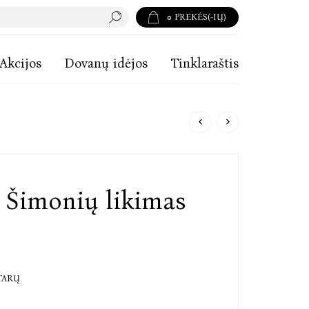
0
PREKĖS(-IŲ)
Akcijos
Dovanų idėjos
Tinklaraštis
ų Šimonių likimas
TARŲ