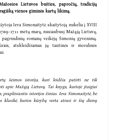
ažosios Lietuvos buities, papročių, tradicijų
tragišką vienos giminės kartų likimą.
šytoja Ieva Simonaitytė skaitytoją nukelia į XVIII
 1709–1711 metų marą, nusiaubusį Mažąją Lietuvą,
į pagrindinių romanų veikėjų Šimonių gyvenimą.
ais, atskleidžiamas jų tautinės ir moralinės
ui.
rtų šeimos istorija, kuri leidžia patirti ne tik
ti apie Mažąją Lietuvą. Tai knyga, kurioje įtaigiai
 praplėsiantis istorijos žinias. Ieva Simonaitytė, be
os klasikė, kurios kūrybą verta atrasi ir šių dienų