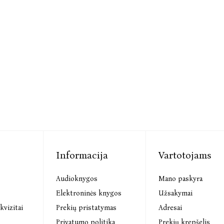
Informacija
Vartotojams
Audioknygos
Mano paskyra
s
Elektroninės knygos
Užsakymai
kvizitai
Prekių pristatymas
Adresai
Privatumo politika
Prekių krepšelis