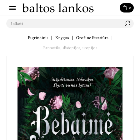
0
Pagrindinis
|
Knygos
|
Grožinė literatūra
|
Fantastika, distopijos, utopijos