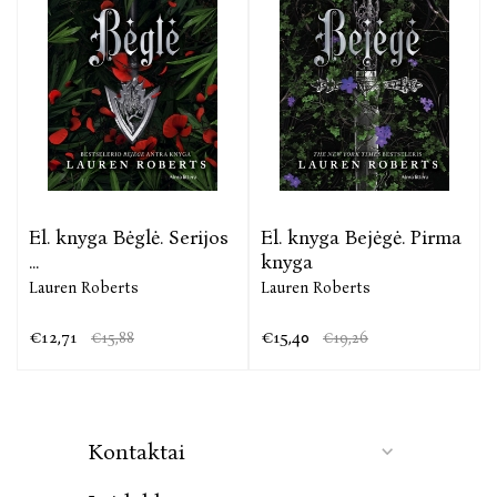
El. knyga Bėglė. Serijos
El. knyga Bejėgė. Pirma
...
knyga
Lauren Roberts
Lauren Roberts
€12,71
€15,40
€15,88
€19,26
Kontaktai