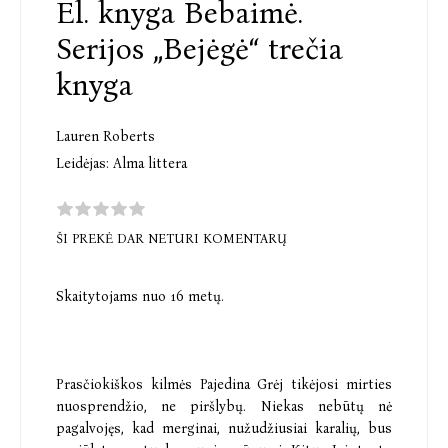
El. knyga Bebaimė.
Serijos „Bejėgė“ trečia
knyga
Lauren Roberts
Leidėjas:
Alma littera
ŠI PREKĖ DAR NETURI KOMENTARŲ
Skaitytojams nuo 16 met
ų.
Prasčiokiškos kilmės
Pajedina
Grėj
tikėjosi mirties
nuosprendžio, ne piršlybų. Niekas nebūtų nė
pagalvojęs, kad merginai, nužudžiusiai karalių, bus