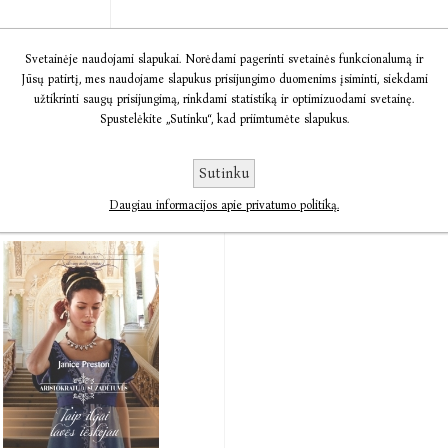
Svetainėje naudojami slapukai. Norėdami pagerinti svetainės funkcionalumą ir
Jūsų patirtį, mes naudojame slapukus prisijungimo duomenims įsiminti, siekdami
užtikrinti saugų prisijungimą, rinkdami statistiką ir optimizuodami svetainę.
To paties autoriaus knygos
Spustelėkite „Sutinku“, kad priimtumėte slapukus.
Sutinku
Daugiau informacijos apie privatumo politiką.