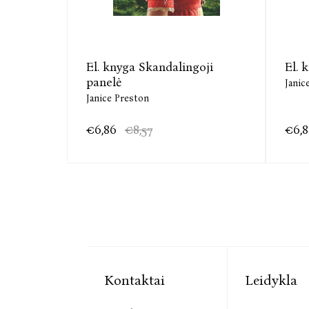
El. knyga Skandalingoji
El. k
panelė
Janic
Janice Preston
€6,86
€8,57
€6,
Kontaktai
Leidykla