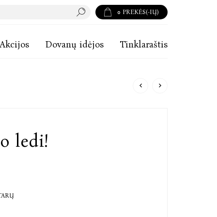
0
PREKĖS(-IŲ)
Akcijos
Dovanų idėjos
Tinklaraštis
 ledi!
TARŲ