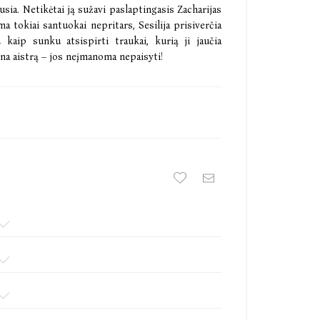
sia. Netikėtai ją sužavi paslaptingasis Zacharijas
 tokiai santuokai nepritars, Sesilija prisiverčia
u kaip sunku atsispirti traukai, kurią ji jaučia
dina aistrą – jos neįmanoma nepaisyti!