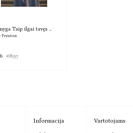
nyga Taip ilgai tavęs ...
e Preston
86
€8,57
Informacija
Vartotojams