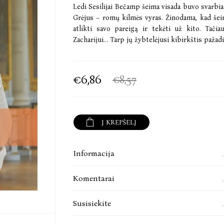
Ledi Sesilijai Bečamp šeima visada buvo svarbiau
Grėjus – romų kilmės vyras. Žinodama, kad šeima
atlikti savo pareigą ir tekėti už kito. Tačia
Zacharijui... Tarp jų žybtelėjusi kibirkštis paža
€6,86
€8,57
Į KREPŠELĮ
Informacija
Komentarai
Susisiekite