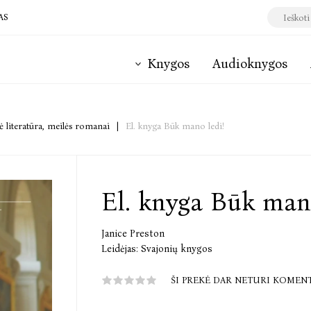
AS
Knygos
Audioknygos
 literatūra, meilės romanai
|
El. knyga Būk mano ledi!
El. knyga Būk mano
Janice Preston
Leidėjas:
Svajonių knygos
ŠI PREKĖ DAR NETURI KOMEN