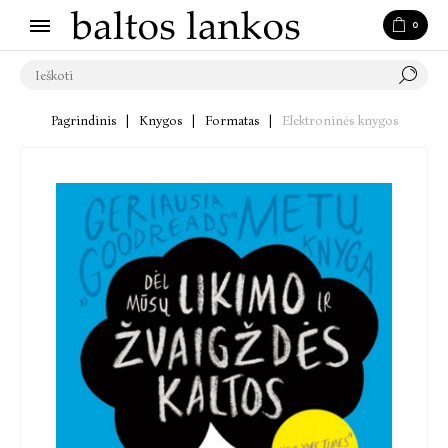
0
Pagrindinis
|
Knygos
|
Formatas
|
Elektroninės knygos