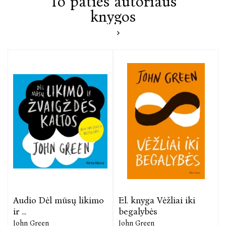
To paties autoriaus
knygos
Audio Dėl mūsų likimo
El. knyga Vėžliai iki
ir ...
begalybės
John Green
John Green