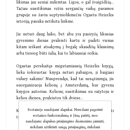
likimas jau seniai nulemtas. Ligos, o gal žvaigždžių...
Tačiau susitikimas vėžiu sergančių vaikų paramos
grupėje su žaviu septyniolikmečiu Ogastu Heizelės
istoriją pasuka netikėta linkme.
Jie neturi daug laiko, bet abu yra pasiryžę likusias
gyvenimo dienas praleisti kartu ir padėti vienas
kitam ieškant atsakymų į begalę skaudžių klausimų
arba tiesiog būti šalia, kai to labiausiai reikia.
Ogastas perskaitęs mėgstamiausią Heizelės knygą,
lieka šokiruotas: knyga neturi pabaigos, ji baigiasi
vidury sakinio! Nusprendęs, kad tai nesąžininga, jis
suorganizuoja kelionę į Amsterdamą, kur gyvena
knygos autorius. Kelionė, susitikimas su rašytoju ir
kelios dienos, praleistos tik dviese...
Svetainėje naudojami slapukai. Norėdami pagerinti
Ką supras ir ką patirs du jauni, gyventi ir mylėti
svetainės funkcionalumą ir Jūsų patirtį, mes
trokštantys žmonės?
naudojame slapukus prisijungimo duomenims įsiminti,
siekdami užtikrinti saugų prisijungimą, rinkdami