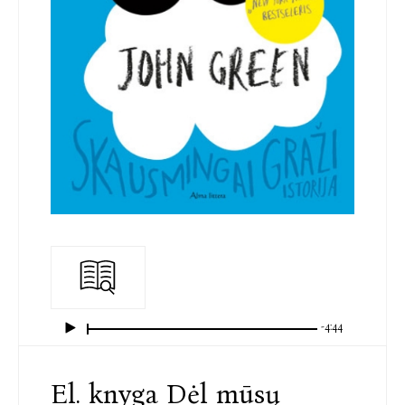
-4:44
El. knyga Dėl mūsų