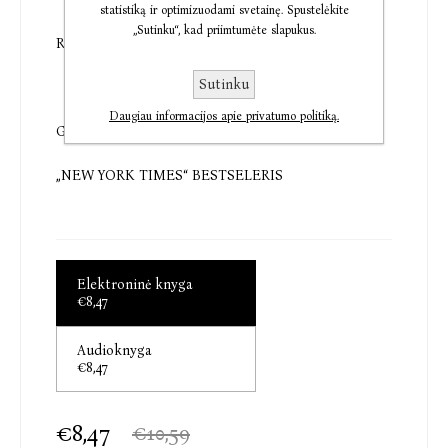
statistiką ir optimizuodami svetainę. Spustelėkite
„Sutinku“, kad priimtumėte slapukus.
Rekomenduojama literatūra 10 klasei
Sutinku
Daugiau informacijos apie privatumo politiką.
GERIAUSIA „GOODREADS“ METŲ KNYGA
„NEW YORK TIMES“ BESTSELERIS
Elektroninė knyga
€8,47
Audioknyga
€8,47
€8,47
€10,59