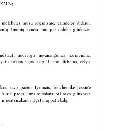
1 KALBĄ
s molekulės mūsų organizme, darančios didžiulį
centų žmonių kenčia nuo per didelio gliukozės
džiauti, nuovargis, nevaisingumas, hormoniniai
vysto tokios ligos kaip II tipo diabetas, vėžys,
ais savo pačios tyrimais, biochemikė Jessie’ė
, kurie padės jums subalansuoti savo gliukozės
os ir neatsisakant mėgstamų patiekalų.