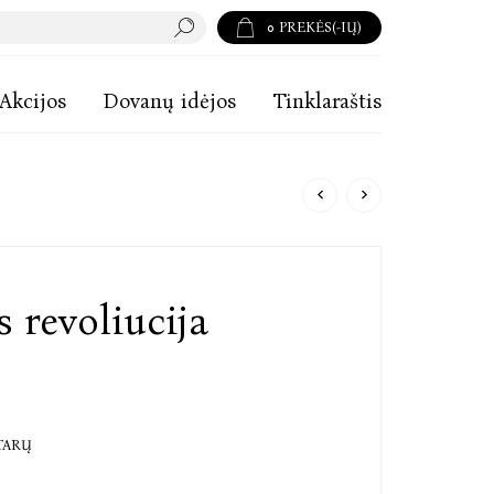
0
PREKĖS(-IŲ)
Akcijos
Dovanų idėjos
Tinklaraštis
 revoliucija
TARŲ