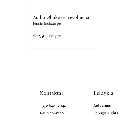
Audio Gliukozės revoliucija
Jessie Inchauspé
€12,56
€15,70
Kontaktai
Leidykla
+370 640 52 844
Autoriams
I–V: 9.00–17.00
Foreign Right