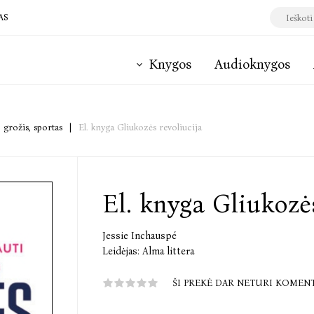
AS
Knygos
Audioknygos
, grožis, sportas
|
El. knyga Gliukozės revoliucija
El. knyga Gliukozės
Jessie Inchauspé
Leidėjas:
Alma littera
ŠI PREKĖ DAR NETURI KOMEN