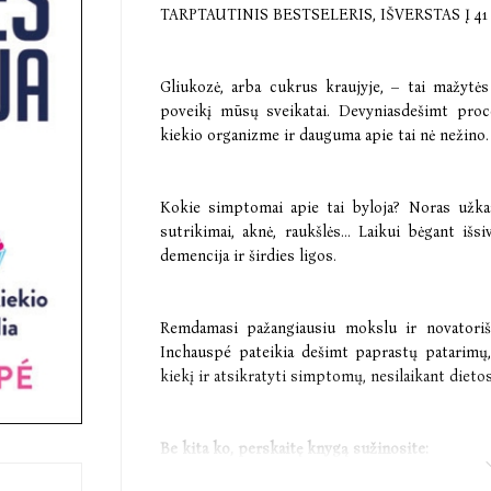
TARPTAUTINIS BESTSELERIS, IŠVERSTAS Į 4
Gliukozė, arba cukrus kraujyje, – tai mažytė
poveikį mūsų sveikatai. Devyniasdešimt pro
kiekio organizme ir dauguma apie tai nė nežino.
Kokie simptomai apie tai byloja? Noras užkan
sutrikimai, aknė, raukšlės… Laikui bėgant išsi
demencija ir širdies ligos.
Remdamasi pažangiausiu mokslu ir novatorišk
Inchauspé pateikia dešimt paprastų patarimų
kiekį ir atsikratyti simptomų, nesilaikant diet
Be kita ko, perskaitę knygą sužinosite: