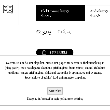
* kaip maisto valgymas tinkama tvarka padės b
Elektroninė knyga
Audioknyga
* kokį slaptą produktą valgydami galėsite mėgau
€13,03
€12,56
* koks mažas pusryčių pokytis suteiks energijo
€13,03
€16,29
„Gliukozės revoliucija“
– tai įdomi, informatyvi
kuri pakeis jūsų mąstymą apie sveikatą ir iš e
Į KREPŠELĮ
Jessie’ė Inchauspé
– prancūzų biochemikė ir 
Svetainėje naudojami slapukai. Norėdami pagerinti svetainės funkcionalumą ir
naujausius mokslo pasiekimus paversti papras
Informacija
Jūsų patirtį, mes naudojame slapukus prisijungimo duomenims įsiminti, siekdami
savo fizinę ir psichikos sveikatą. Jessie’ė 
užtikrinti saugų prisijungimą, rinkdami statistiką ir optimizuodami svetainę.
@GlucoseGoddess, kurioje daugiau kaip d
Spustelėkite „Sutinku“, kad priimtumėte slapukus.
Komentarai
mitybos įpročių. Jos knyga „Gliukozės revoliucij
41 kalbą.
Sutinku
Susisiekite
Daugiau informacijos apie privatumo politiką.