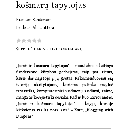
košmarų tapytojas
Brandon Sanderson
Leidėjas:
Alma littera
ŠI PREKĖ DAR NETURI KOMENTARŲ
„Jumė ir košmarų tapytojas“ – nuostabus skaitinys
Sandersono kūrybos gerbėjams, taip pat tiems,
kurie dar neįstojo į jų gretas. Rekomenduočiau šią
istoriją skaitytojams, kuriems patinka maginė
fantastika, kompiuteriniai vaidmenų žaidimai, animė,
manga ar korėjietiški serialai. Kad ir kuo žavėtumėtės,
„Jumė ir košmarų tapytojas“ – knyga, kurioje
kiekvienas ras ką nors sau!“ – Kate, „Blogging with
Dragons“