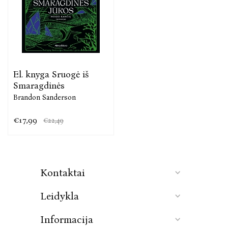
apipina magija. Meistriškas kūrinys, pakylėjantis iki
aukščiausios jausmų viršūnės.
Madie, „Goodreads“ skaitytoja
Tai įstabus meilės laiškas apie istorijas ir jų
El. knyga Sruogė iš
pasakojimą, meną, kūrybą ir ryšius, kuriuos
Smaragdinės
užmezgame per juos. „Jumė ir košmarų tapytojas“
Brandon Sanderson
pabrėžia, kodėl mums reikia pasakojimų, knygų,
filmų, serialų, vaizdo žaidimų ir šeimos istorijų,
€17,99
€22,49
perduodamų iš kartos į kartą. Tai viena gražiausių
kada nors mano skaitytų knygų.
Melanie, „Amazon“ skaitytoja
Kontaktai
Leidykla
Informacija