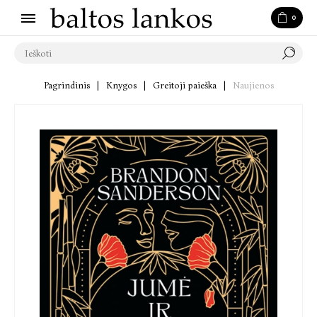
0
Pagrindinis
|
Knygos
|
Greitoji paieška
|
Naujienos