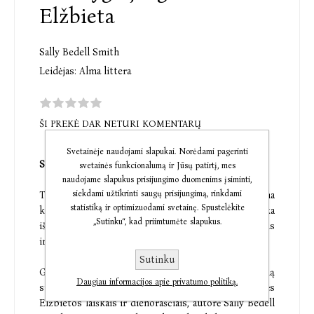
Elžbieta
Sally Bedell Smith
Leidėjas:
Alma littera
ŠI PREKĖ DAR NETURI KOMENTARŲ
Svetainėje naudojami slapukai. Norėdami pagerinti
Santuoka, išgelbėjusi monarchiją
svetainės funkcionalumą ir Jūsų patirtį, mes
naudojame slapukus prisijungimo duomenims įsiminti,
siekdami užtikrinti saugų prisijungimą, rinkdami
Tai išsamus pasakojimas apie tai, kaip meilės kupina
statistiką ir optimizuodami svetainę. Spustelėkite
karaliaus Jurgio VI ir karalienės Elžbietos santuoka
„Sutinku“, kad priimtumėte slapukus.
išgelbėjo monarchiją Antrojo pasaulinio karo metais
ir kaip jie užaugino dukrą – karalienę Elžbietą II.
Sutinku
Gavusi ypatingą karalienės Elžbietos II leidimą
Daugiau informacijos apie privatumo politiką.
susipažinti su savo tėvų Jurgio VI ir karalienės
Elžbietos laiškais ir dienoraščiais, autorė Sally Bedell