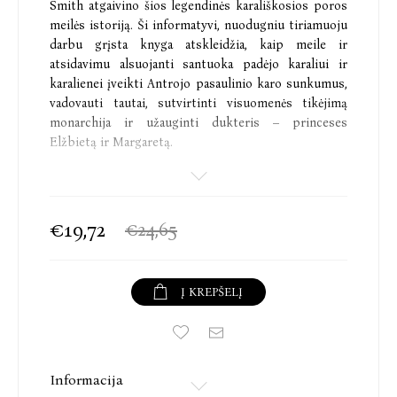
Smith atgaivino šios legendinės karališkosios poros
meilės istoriją. Ši informatyvi, nuodugniu tiriamuoju
darbu grįsta knyga atskleidžia, kaip meile ir
atsidavimu alsuojanti santuoka padėjo karaliui ir
karalienei įveikti Antrojo pasaulinio karo sunkumus,
vadovauti tautai, sutvirtinti visuomenės tikėjimą
monarchija ir užauginti dukteris – princeses
Elžbietą ir Margaretą.
1936 m. karaliui Eduardui VIII atsisakius sosto ir
taip pakirtus karūnos reputaciją, jo jaunesnysis
brolis perėmė tėvo vardą ir tapo karaliumi Jurgiu VI.
€19,72
€24,65
Drovus, jautrus, mikčiojantis Jurgis VI neįsivaizdavo
kada nors tapsiantis karaliumi. Graži, savimi
pasitikinti, bendrauti mėgstanti jo žmona Elžbieta,
Į KREPŠELĮ
vėliau gyvenime praminta „karaliene motina“, teikė
jam stiprybės ir buvo jo patarėja. Jurgis VI, mylimas
ir palaikomas žmonos, sugebėjo tapti išskirtiniu
vadovu: jis vedė savo šalį Antrojo pasaulinio karo
metais, palaikė glaudžius santykius su Winstonu
Informacija
Churchilliu, savo drąsa ir atjauta įkvėpė britų tautą