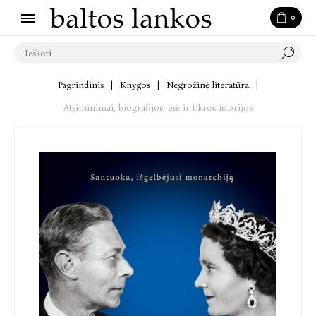
0
Pagrindinis
|
Knygos
|
Negrožinė literatūra
|
Atsiminimai, biografijos, esė ir tikros istorijos