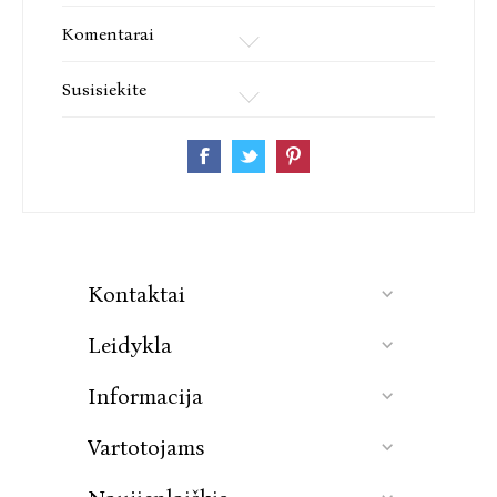
Komentarai
• Emocinės reakcijos – „sudužęs“, „tuščias“, „įšalęs į
ledą“.
Susisiekite
• Skyrybos vaiko akimis – „kaip ir kur aš gyvensiu?“
• Socialinis gyvenimas – draugai – tiesiog draugai ar
vienos pusės teisėjai ar guodėjai?
• Sveikimas ir tapatybės paieškos –„kas aš esu be jo /
jos ir kada vėl galėsiu pamilti?“
Kontaktai
Leidykla
Galite išmokti plaukti net ir tada, kai viskas, regis,
skęsta.
Informacija
Vartotojams
Sveikatos psichologas Arnoldas Jasiūnas remiasi