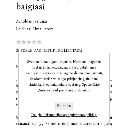
baigiasi
Arnoldas Jasiūnas
Leidėjas:
Alma littera
ŠI PREKĖ DAR NETURI KOMENTARŲ
Svetainėje naudojami slapukai. Norėdami pagerinti
Kelias į ramybę per skyrybų jausmų audras
svetainės funkcionalumą ir Jūsų patirtį, mes
naudojame slapukus prisijungimo duomenims įsiminti,
siekdami užtikrinti saugų prisijungimą, rinkdami
„...ant virtuvinio stalo gulėjo ne kasdienis raštelis,
statistiką ir optimizuodami svetainę. Spustelėkite
kokius darbus nuveikti, o trumpa žinutė: „Aš
„Sutinku“, kad priimtumėte slapukus.
nusprendžiau skirtis.“ Jokio paaiškinimo. Tik tas
šaltas faktas ir tuštuma, staiga užliejusi visą kambarį,
ir... visą pasaulį.“
Sutinku
Daugiau informacijos apie privatumo politiką.
Skyrybos – ne tik teisiniai dokumentai ar turtiniai
reikalai. Tai lyg žemės drebėjimas, sukrečiantis jūsų