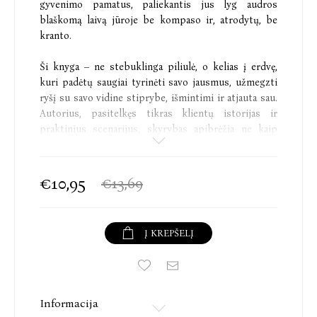
gyvenimo pamatus, paliekantis jus lyg audros
blaškomą laivą jūroje be kompaso ir, atrodytų, be
kranto.
Ši knyga – ne stebuklinga piliulė, o kelias į erdvę,
kuri padėtų saugiai tyrinėti savo jausmus, užmegzti
ryšį su savo vidine stiprybe, išmintimi ir atjauta sau.
Autorius, pasitelkęs tikras klientų istorijas ir
praktinius scenarijus, skyrybas apibrėžia ne kaip
nesėkmę ar tragediją, o kaip sudėtingą virsmą,
kuriame tenka susidurti su vienatve, pykčiu, kalte ir
nežinomybe – su tuo, nuo ko dažniausiai bėgame.
€10,95
€13,69
Užuot beviltiškai kovojus su realybe, psichologas
siūlo tapti smalsiu savo vidinio pasaulio tyrinėtoju,
gebančiu ne tik atpažinti emocines audras, bet ir
Į KREPŠELĮ
saugiai jose išbūti.
• Dviprasmiški jausmai –„turėčiau išeiti, bet lieku“.
• Tylos siena – „netikiu, kad galime suprasti vienas
Informacija
kitą“.