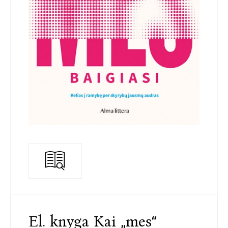
El. knyga Kai „mes“