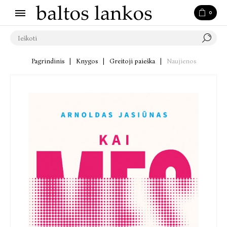
0
Pagrindinis
|
Knygos
|
Greitoji paieška
|
Naujienos