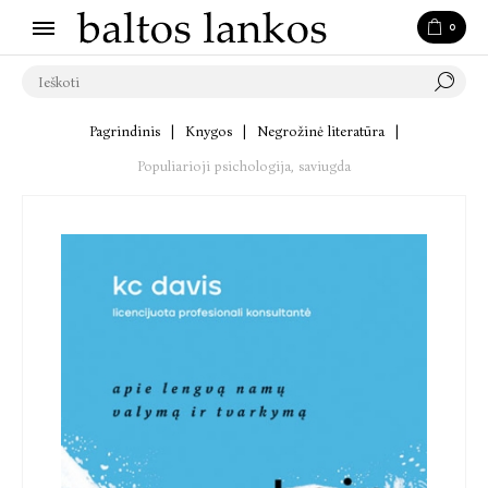
0
Pagrindinis
|
Knygos
|
Negrožinė literatūra
|
Populiarioji psichologija, saviugda