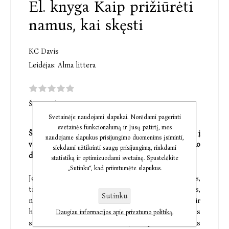
El. knyga Kaip prižiūrėti
namus, kai skęsti
KC Davis
Leidėjas:
Alma littera
ŠI PREKĖ DAR NETURI KOMENTARŲ
Svetainėje naudojami slapukai. Norėdami pagerinti
svetainės funkcionalumą ir Jūsų patirtį, mes
Šis, gyvenimą keičiantis ir išlaisvinantis, požiūris į
naudojame slapukus prisijungimo duomenims įsiminti,
valymą ir tvarkymą padės atsikratyti gėdos ar nerimo
siekdami užtikrinti saugų prisijungimą, rinkdami
dėl netvarkingų namų.
statistiką ir optimizuodami svetainę. Spustelėkite
„Sutinku“, kad priimtumėte slapukus.
Jei jums sunku prisiversti atlikti būtinus darbus,
tikriausiai tam esama svarbios priežasties: nerimas,
Sutinku
nuovargis, depresija, dėmesio trūkumo ir
hiperaktyvumo sindromas (ADHD) ar paramos
Daugiau informacijos apie privatumo politiką.
stoka. Susilaukusi antro vaiko, terapeutė KC Davis