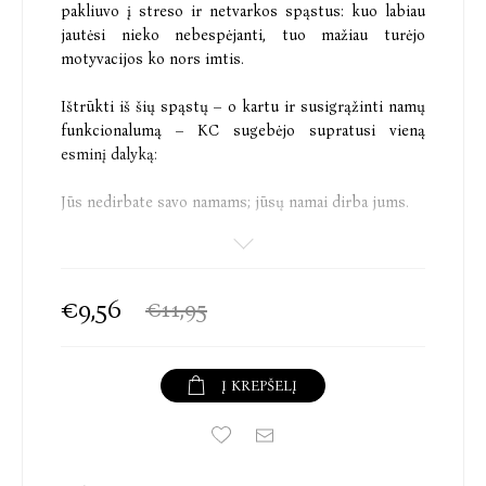
pakliuvo į streso ir netvarkos spąstus: kuo labiau
jautėsi nieko nebespėjanti, tuo mažiau turėjo
motyvacijos ko nors imtis.
Ištrūkti iš šių spąstų – o kartu ir susigrąžinti namų
funkcionalumą – KC sugebėjo supratusi vieną
esminį dalyką:
Jūs nedirbate savo namams; jūsų namai dirba jums.
Atsižvelgdama į savo pačios emocinę savijautą, ji
sumažino būtinų atlikti namų priežiūros darbų ir
pasitelkė kūrybiškumą: prisitaikė prie savo ribotų
€9,56
€11,95
laiko ir energijos išteklių. Šioje knygoje KC
nuodugniai pateikia naudingus patarimus,
pritraukusius milijonus gerbėjų į jos „TikTok“
Į KREPŠELĮ
paskyrą @domesticblisters.
Skaitydami išmoksite: