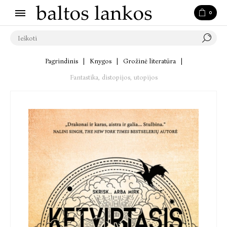
0
Pagrindinis
|
Knygos
|
Grožinė literatūra
|
Fantastika, distopijos, utopijos