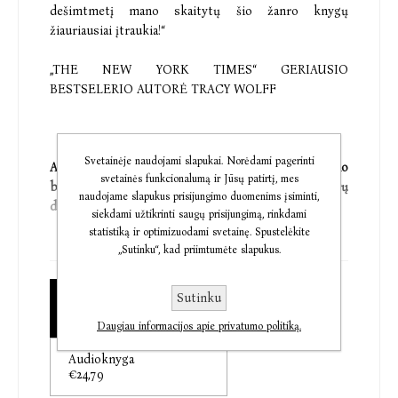
dešimtmetį mano skaitytų šio žanro knygų
žiauriausiai įtraukia!“
„THE NEW YORK TIMES“ GERIAUSIO
BESTSELERIO AUTORĖ TRACY WOLFF
Svetainėje naudojami slapukai. Norėdami pagerinti
Atskleiskite „The New York Times“ geriausio
svetainės funkcionalumą ir Jūsų patirtį, mes
bestselerio autorės Rebeccos Yarros sukurtą žiaurų
naudojame slapukus prisijungimo duomenims įsiminti,
drakonų raitelių elitui skirtą karo koledžo pasaulį.
siekdami užtikrinti saugų prisijungimą, rinkdami
statistiką ir optimizuodami svetainę. Spustelėkite
Dvidešimtmetė Violeta Sorengeil turėjo mokytis
„Sutinku“, kad priimtumėte slapukus.
raštininkų kvadrante ir ramiai gyventi tarp knygų ir
istorijos. Tačiau vadovaujančioji generolė – kartu ir
Sutinku
Elektroninė knyga
kieta kaip drakono nagas motina – įsakė Violetai
€24,79
prisijungti prie šimtų kandidatų, trokštančių tapti
Daugiau informacijos apie privatumo politiką.
Navaros elitu – drakonų raiteliais.
Audioknyga
€24,79
Kai esi mažiausias, o tavo kūnas silpnas, mirtis tyko