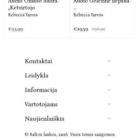
Audio Onikso audra.
Audio Geležinė liepsna.
„Ketvirtojo
...
Rebecca Yarros
Rebecca Yarros
€33,99
€29,59
€36,99
Kontaktai
Leidykla
Informacija
Vartotojams
Naujienlaiškis
© Baltos lankos, 2026. Visos teisės saugomos.