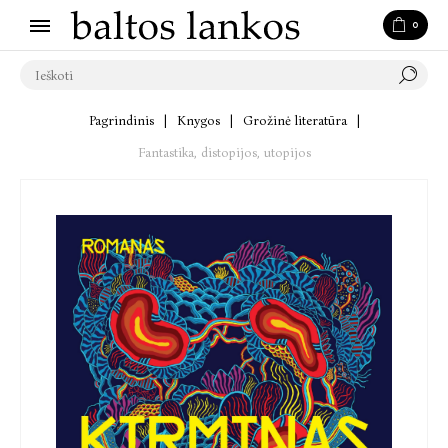
0
Pagrindinis
|
Knygos
|
Grožinė literatūra
|
Fantastika, distopijos, utopijos