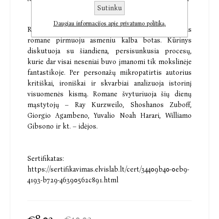
Sutinku
Daugiau informacijos apie privatumo politiką.
Reklamos kūrėjo ir menininko Jono Valatkevičiaus
romane pirmuoju asmeniu kalba botas. Kūrinys
diskutuoja su šiandiena, persisunkusia procesų,
kurie dar visai neseniai buvo įmanomi tik mokslinėje
fantastikoje. Per personažų mikropatirtis autorius
kritiškai, ironiškai ir skvarbiai analizuoja istorinį
visuomenės kismą. Romane švyturiuoja šių dienų
mąstytojų – Ray Kurzweilo, Shoshanos Zuboff,
Giorgio Agambeno, Yuvalio Noah Harari, Williamo
Gibsono ir kt. – idėjos.
Sertifikatas:
https://sertifikavimas.elvislab.lt/cert/34409b40-0eb9-
4193-b729-46390562c891.html
€8,02
€10,02