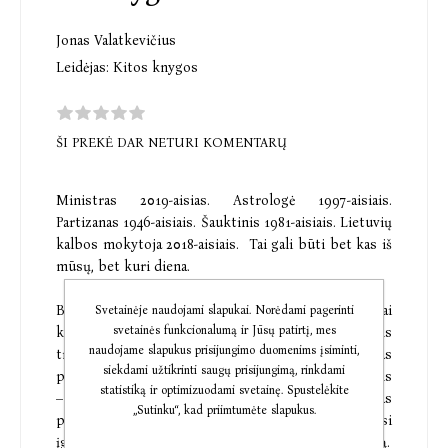
Jonas Valatkevičius
Leidėjas:
Kitos knygos
ŠI PREKĖ DAR NETURI KOMENTARŲ
Ministras 2019-aisias. Astrologė 1997-aisiais.
Partizanas 1946-aisiais. Šauktinis 1981-aisiais. Lietuvių
kalbos mokytoja 2018-aisiais. Tai gali būti bet kas iš
mūsų, bet kuri diena.
Botas kodiniu vardu Kirminas, galėdamas laisvai
Svetainėje naudojami slapukai. Norėdami pagerinti
svetainės funkcionalumą ir Jūsų patirtį, mes
keliauti laiku, tyrinėja žmogiškąją realybę. Jis
naudojame slapukus prisijungimo duomenims įsiminti,
trumpam pasisavina pasirinktą žmogų, kad tas
siekdami užtikrinti saugų prisijungimą, rinkdami
pasielgtų taip, kaip reikalinga laboratorijai. Užduotis
statistiką ir optimizuodami svetainę. Spustelėkite
– fiksuoti žmogiškąsias reakcijas ir emocijas, o šias
„Sutinku“, kad priimtumėte slapukus.
perprasti sunkiausia. Vieną dieną kirminas ryžtasi
įgyvendinti netikėtą ir pavojingą – savo – sumanymą.