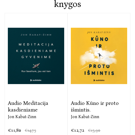
knygos
Audio Meditacija
Audio Kūno ir proto
kasdieniame
išmintis.
Jon Kabat-Zinn
Jon Kabat-Zinn
€11,80
€12,72
€14,75
€15,90