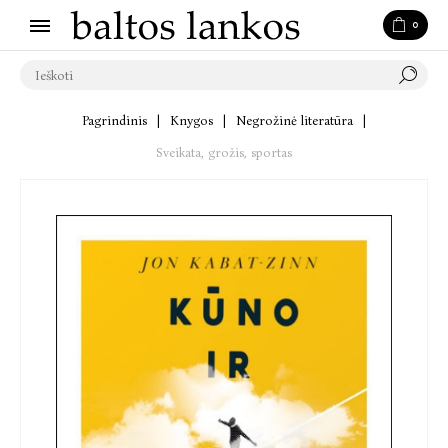
0
Pagrindinis
|
Knygos
|
Negrožinė literatūra
|
Sveikata, grožis, sportas