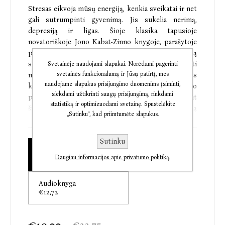
Stresas eikvoja mūsų energiją, kenkia sveikatai ir net
gali sutrumpinti gyvenimą. Jis sukelia nerimą,
depresiją ir ligas. Šioje klasika tapusioje
novatoriškoje Jono Kabat-Zinno knygoje, parašytoje
pagal garsiąją dėmesingų įsisąmoninimu pagrįstą
streso mažinimo programą, mokoma, kaip pritaikyti
Svetainėje naudojami slapukai. Norėdami pagerinti
svetainės funkcionalumą ir Jūsų patirtį, mes
mediciniškai įrodytus proto ir kūno tyrimo metodus
naudojame slapukus prisijungimo duomenims įsiminti,
kovojant su stresu, siekiant didesnės kūno ir proto
siekdami užtikrinti saugų prisijungimą, rinkdami
pusiausvyros, geros savijautos ir sveikimo. Atliekant
statistiką ir optimizuodami svetainę. Spustelėkite
šias dėmesingumo įsisavinimo praktikas kiekvieną
„Sutinku“, kad priimtumėte slapukus.
dieną, galima išmokti valdyti lėtinį skausmą,
paskatinti optimalų gijimą, sumažinti nerimą ir
Sutinku
panikos pojūtį, pagerinti bendrą gyvenimo kokybę,
Elektroninė knyga
santykius ir socialinius ryšius. Tarptautinis
Daugiau informacijos apie privatumo politiką.
€19,00
bestseleris „Kūno ir proto išmintis“ skirtas visiems,
kurie stengiasi gyventi sveikiau mūsų skubančiame
Audioknyga
pasaulyje.
€12,72
Medicinos mokslų daktaras, rašytojas ir meditacijos