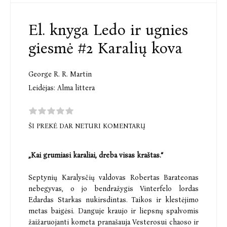
El. knyga Ledo ir ugnies
giesmė #2 Karalių kova
George R. R. Martin
Leidėjas:
Alma littera
ŠI PREKĖ DAR NETURI KOMENTARŲ
„Kai grumiasi karaliai, dreba visas kraštas.“
Septynių Karalysčių valdovas Robertas Barateonas
nebegyvas, o jo bendražygis Vinterfelo lordas
Edardas Starkas nukirsdintas. Taikos ir klestėjimo
metas baigėsi. Danguje kraujo ir liepsnų spalvomis
žaižaruojanti kometa pranašauja Vesterosui chaoso ir