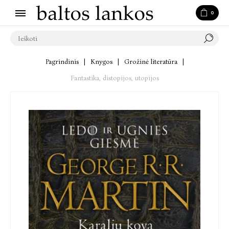
0
Pagrindinis
|
Knygos
|
Grožinė literatūra
|
Fantastika, distopijos, utopijos