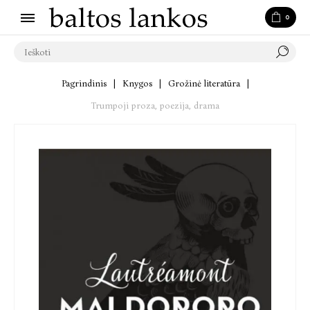
0
Pagrindinis
|
Knygos
|
Grožinė literatūra
|
Trumpoji proza, poezija, drama