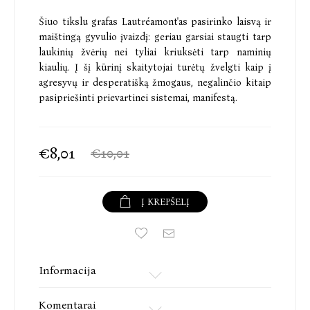
Šiuo tikslu grafas Lautréamont'as pasirinko laisvą ir
maištingą gyvulio įvaizdį: geriau garsiai staugti tarp
laukinių žvėrių nei tyliai kriuksėti tarp naminių
kiaulių. Į šį kūrinį skaitytojai turėtų žvelgti kaip į
agresyvų ir desperatišką žmogaus, negalinčio kitaip
pasipriešinti prievartinei sistemai, manifestą.
€8,01
€10,01
Į KREPŠELĮ
Informacija
Komentarai