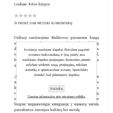
Leidėjas:
Kitos knygos
ŠI PREKĖ DAR NETURI KOMENTARŲ
Didžioji susižavėjimo Maldororo giesmėmis banga
atūžė XX a. pr. drauge su siurealistais, kurie laikė jį
didžiuoju mokytoju... „Tik išrinktieji galės mėgautis
Svetainėje naudojami slapukai. Norėdami pagerinti
šiuo karčiu vaisiumi be grėsmės pakenkti sau. Todėl,
svetainės funkcionalumą ir Jūsų patirtį, mes
baikščioji siela, kol dar nežengei giliau į šias
naudojame slapukus prisijungimo duomenims įsiminti,
siekdami užtikrinti saugų prisijungimą, rinkdami
neištirtas žemes, apsisuk ir kulniuok atgal."
statistiką ir optimizuodami svetainę. Spustelėkite
„Sutinku“, kad priimtumėte slapukus.
„Maldororo giesmės" (1869) – ilgai buvęs niekam
nežinomas kūrinys, kurį tik po pusės amžiaus
legendomis apipynė ir į plačiuosius kultūros
Sutinku
vandenis išplukdė ribinių sąmonės būsenų ieškoję
Daugiau informacijos apie privatumo politiką.
siurrealistai. Ši tamsi, daugiasluoksnė odė pykčiui ir
blogiui negailestingai smūgiuoja į kaukėtą savimi
patenkintos žmonijos kultūrą bei moralę.