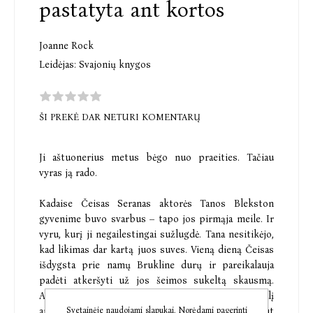
pastatyta ant kortos
Joanne Rock
Leidėjas:
Svajonių knygos
ŠI PREKĖ DAR NETURI KOMENTARŲ
Ji aštuonerius metus bėgo nuo praeities. Tačiau
vyras ją rado.
Kadaise Čeisas Seranas aktorės Tanos Blekston
gyvenime buvo svarbus – tapo jos pirmąja meile. Ir
vyru, kurį ji negailestingai sužlugdė. Tana nesitikėjo,
kad likimas dar kartą juos suves. Vieną dieną Čeisas
išdygsta prie namų Brukline durų ir pareikalauja
padėti atkeršyti už jos šeimos sukeltą skausmą.
Aktorei įsižiebia viltis išpirkti kaltę. Savaitgalį
apsimes jo sužadėtine, darys, ko prašoma, ir galbūt
Svetainėje naudojami slapukai. Norėdami pagerinti