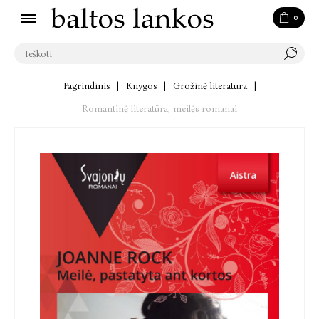
0
Pagrindinis
|
Knygos
|
Grožinė literatūra
|
Romantinė literatūra, meilės romanai