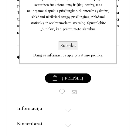
svetainės funkcionalumą ir Jūsų patirtį, mes
pagaliau galės atleisti sau už praeities nuodėmes.
naudojame slapukus prisijungimo duomenims įsiminti,
Tačiau įtakingo verslininko sumanymas kitoks. Tana
siekdami užtikrinti saugų prisijungimą, rinkdami
tampa keršto įrankiu, jos rami kasdienybė pakimba
statistiką ir optimizuodami svetainę. Spustelėkite
ant plauko. Nejaugi su Čeisu darsyk pasuks
„Sutinku“, kad priimtumėte slapukus.
skirtingais keliais? Ar istorija ir vėl pasikartos?
Sutinku
€2,77
€3,46
Daugiau informacijos apie privatumo politiką.
Į KREPŠELĮ
Informacija
Komentarai