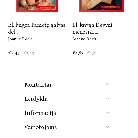
El. knyga Pametę galvas
El. knyga Devyni
dėl ...
mėnesiai ...
Joanne Rock
Joanne Rock
€2,47
€1,85
€3,09
€2,31
Kontaktai
Leidykla
Informacija
Vartotojams