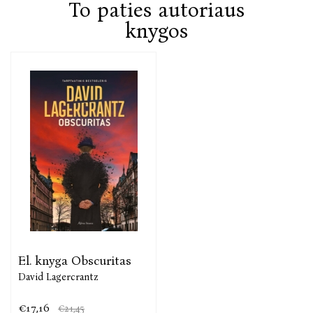
To paties autoriaus
knygos
El. knyga Obscuritas
David Lagercrantz
€17,16
€21,45