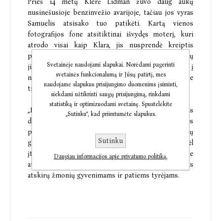
Prieš 14 metų Klerė Lidman žuvo daug aukų
nusinešusioje benzinvežio avarijoje, tačiau jos vyras
Samuelis atsisako tuo patikėti. Kartą vienos
fotografijos fone atsitiktinai išvydęs moterį, kuri
atrodo visai kaip Klara, jis nusprendė kreiptis
pagalbos į Hansą Rekę ir Mikaelą Vargas. Iš pradžių
Svetainėje naudojami slapukai. Norėdami pagerinti
jie abu buvo skeptiškai nusiteikę, bet pažvelgęs į
svetainės funkcionalumą ir Jūsų patirtį, mes
nuotrauką Rekė atranda detalių, kurios rodo, kad joje
naudojame slapukus prisijungimo duomenims įsiminti,
tikrai įamžinta Klerė. Ar tai įmanoma?
siekdami užtikrinti saugų prisijungimą, rinkdami
statistiką ir optimizuodami svetainę. Spustelėkite
„Memoria“ nukelia skaitytojus į paskutinį XX amžiaus
„Sutinku“, kad priimtumėte slapukus.
dešimtmetį, kai Rytų Europą purtė politinės
permainos, bankų krizės ir naujųjų turtuolių
Sutinku
grumtynės su postsovietiniu KGB monstru dėl
įtakos. Įtampos kupiname švediškame trileryje
Daugiau informacijos apie privatumo politiką.
atskleidžiami žiaurūs nusikaltimai, jų poveikis
atskirų žmonių gyvenimams ir patiems tyrėjams.