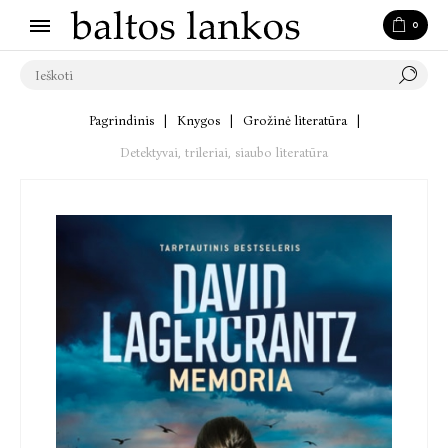
0
Pagrindinis
|
Knygos
|
Grožinė literatūra
|
Detektyvai, trileriai, siaubo literatūra