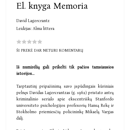
El. knyga Memoria
David Lagercrantz
Leidėjas:
Alma littera
ŠI PREKĖ DAR NETURI KOMENTARŲ
Iš numirėlių gali prikelti tik pačios tamsiausios
istorijos...
Tarptautinį pripažinimą savo įspūdingais kūriniais
pelnęs Davidas Lagercrantzas (g. 1962) pristato antrą
kriminalinio serialo apie ekscentrišką Stanfordo
universiteto psichologijos profesorių Hansą Rekę ir
Stokholmo priemiesčių policininkę Mikaelą Vargas
dalį.