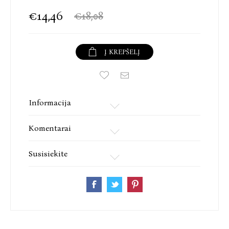
€14,46
€18,08
Į KREPŠELĮ
Informacija
Komentarai
Susisiekite