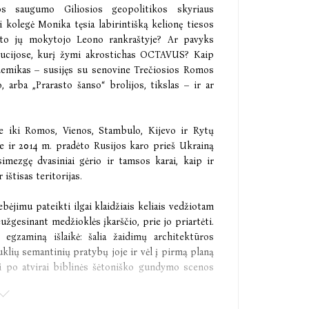
s saugumo Giliosios geopolitikos skyriaus
 kolegė Monika tęsia labirintišką kelionę tiesos
dyto jų mokytojo Leono rankraštyje? Ar pavyks
titucijose, kurį žymi akrostichas OCTAVUS? Kaip
demikas – susijęs su senovine Trečiosios Romos
, arba „Prarasto šanso“ brolijos, tikslas – ir ar
je iki Romos, Vienos, Stambulo, Kijevo ir Rytų
e ir 2014 m. pradėto Rusijos karo prieš Ukrainą
imezgę dvasiniai gėrio ir tamsos karai, kaip ir
ištisas teritorijas.
bėjimu pateikti ilgai klaidžiais keliais vedžiotam
užgesinant medžioklės įkarščio, prie jo priartėti.
gzaminą išlaikė: šalia žaidimų architektūros
uklių semantinių pratybų joje ir vėl į pirmą planą
iai po atvirai biblinės šėtoniško gundymo scenos
užetai“ bendraautorė, vertėja