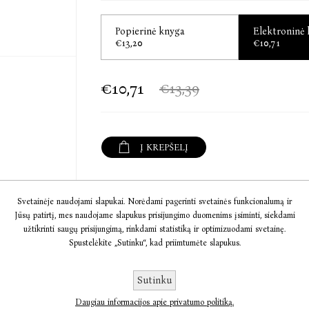
„Monetą & labirintą“ rekomenduoju visiems, kur
Popierinė knyga
Elektroninė
Rita Miliūtė, žurnalistė
€13,20
€10,71
„Moneta & labirintas“ – tikrai knyga-įvykis Lie
čia autentikos, pasakojimas užkabina, su dideli
€10,71
€13,39
Audrius Ožalas, žurnalistas, literatūros apžvalg
Mantas Adomėnas (gim. 1972) studijavo klasi
Į KREPŠELĮ
disertaciją apsigynė Kembridže; Antikos tyrinė
romanas „Moneta & labirintas II“ – antroji dilog
lankos“, 2023).
Informacija
Svetainėje naudojami slapukai. Norėdami pagerinti svetainės funkcionalumą ir
Jūsų patirtį, mes naudojame slapukus prisijungimo duomenims įsiminti, siekdami
Komentarai
užtikrinti saugų prisijungimą, rinkdami statistiką ir optimizuodami svetainę.
Spustelėkite „Sutinku“, kad priimtumėte slapukus.
Susisiekite
Sutinku
Apie autorių
Daugiau informacijos apie privatumo politiką.