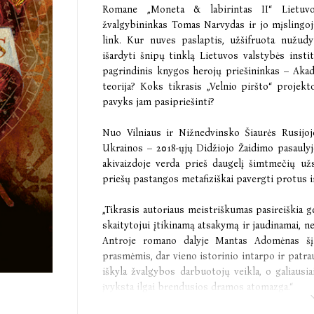
Romane „Moneta & labirintas II“ Lietuvo
žvalgybininkas Tomas Narvydas ir jo mįslingoji
link. Kur nuves paslaptis, užšifruota nužu
išardyti šnipų tinklą Lietuvos valstybės ins
pagrindinis knygos herojų priešininkas – Aka
teorija? Koks tikrasis „Velnio piršto“ projekto
pavyks jam pasipriešinti?
Nuo Vilniaus ir Nižnedvinsko Šiaurės Rusijo
Ukrainos – 2018-ųjų Didžiojo Žaidimo pasaulyj
akivaizdoje verda prieš daugelį šimtmečių užs
priešų pastangos metafiziškai pavergti protus ir 
„Tikrasis autoriaus meistriškumas pasireiškia ge
skaitytojui įtikinamą atsakymą ir jaudinamai, ne
Antroje romano dalyje Mantas Adomėnas šį e
prasmėmis, dar vieno istorinio intarpo ir patra
iškyla žvalgybos darbuotojų veikla, o galiaus
įvyksta ilgai brendusios dramos atomazga.“
Rasa Drazdauskienė, LRT laidos „Nenušaunami si