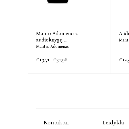
Manto Adomėno 2
Audi
audioknygų ...
Mant
Mantas Adomėnas
€19,71
€31,98
€12,
Kontaktai
Leidykla