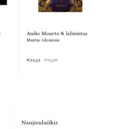
ų
Audio Moneta & labirintas
Moneta &
Mantas Adomėnas
Mantas A
€12,32
€15,40
€13,20
Naujienlaiškis