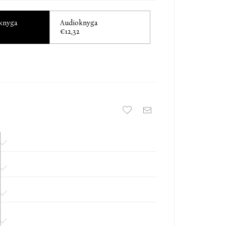
ie dar neskaitė.“
 knyga
Audioknyga
€12,32
tuvoje. Filosofinis šnipinėjimo romanas <…>. Daug
u nekantrumu laukiu antros dalies.“
ininkas
kinę filologiją Vilniaus universitete, daktaro
tojas, vertėjas, publicistas. Intelektualus šnipų
ijos knyga (pirma – „Moneta & labirintas“, „Baltos