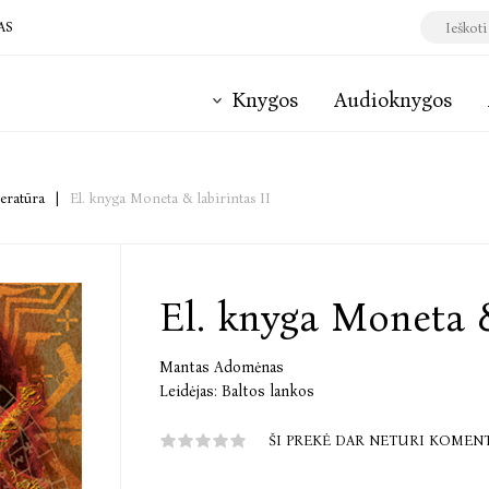
AS
Knygos
Audioknygos
teratūra
|
El. knyga Moneta & labirintas II
El. knyga Moneta &
Mantas Adomėnas
Leidėjas:
Baltos lankos
ŠI PREKĖ DAR NETURI KOMEN