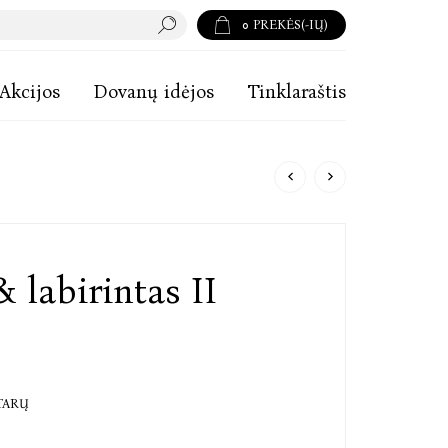
0
PREKĖS(-IŲ)
Akcijos
Dovanų idėjos
Tinklaraštis
 labirintas II
TARŲ