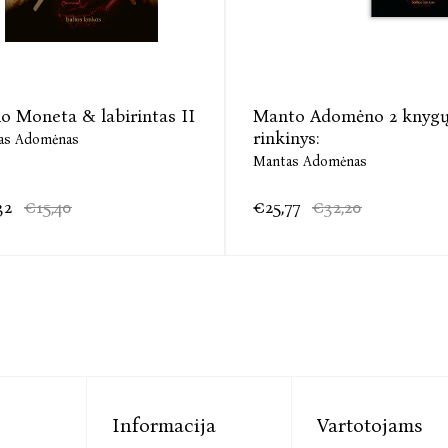
o Moneta & labirintas II
Manto Adomėno 2 knyg
rinkinys:
as Adomėnas
Mantas Adomėnas
32
€15,40
€25,77
€32,20
Informacija
Vartotojams