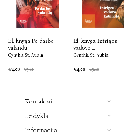
El. knyga Po darbo
El. knyga Intrigos
valandų
vadovo ...
Cynthia St. Aubin
Cynthia St. Aubin
€4,08
€4,08
€5,10
€5,10
Kontaktai
Leidykla
Informacija