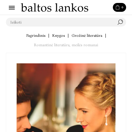
0
Pagrindinis
|
Knygos
|
Grožinė literatūra
|
Romantinė literatūra, meilės romanai