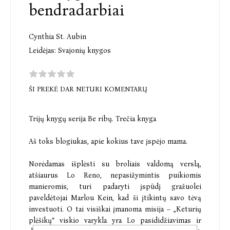
bendradarbiai
Cynthia St. Aubin
Leidėjas:
Svajonių knygos
ŠI PREKĖ DAR NETURI KOMENTARŲ
Trijų knygų serija Be ribų. Trečia knyga
Aš toks blogiukas, apie kokius tave įspėjo mama.
Norėdamas išplėsti su broliais valdomą verslą,
atšiaurus Lo Reno, nepasižymintis puikiomis
manieromis, turi padaryti įspūdį gražuolei
paveldėtojai Marlou Kein, kad ši įtikintų savo tėvą
investuoti. O tai visiškai įmanoma misija – „Keturių
plėšikų“ viskio varykla yra Lo pasididžiavimas ir