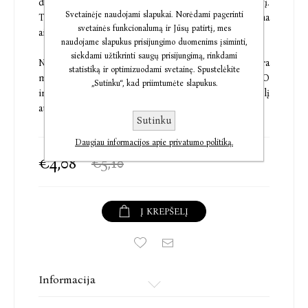
džiaugsmas. Be to, jis puikiai moka valdyti kirvį.
Svetainėje naudojami slapukai. Norėdami pagerinti
Tačiau, užklupus audrai, Marlou staiga atverčiama
svetainės funkcionalumą ir Jūsų patirtį, mes
aistros korta.
naudojame slapukus prisijungimo duomenims įsiminti,
siekdami užtikrinti saugų prisijungimą, rinkdami
Net kai Lo nebegali atsispirti Marlou, ji vis tiek tėra
statistiką ir optimizuodami svetainę. Spustelėkite
magnato, kurį Lo turi patraukti į savo pusę, dukra. O
„Sutinku“, kad priimtumėte slapukus.
ir ji turi paslaptį, galinčią apversti Lo pasaulį
aukštyn kojomis...
Sutinku
Daugiau informacijos apie privatumo politiką.
€4,08
€5,10
Į KREPŠELĮ
Informacija